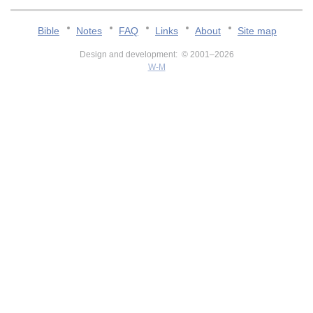
Bible
Notes
FAQ
Links
About
Site map
Design and development: © 2001–2026
W-M
v:2.0.3.107