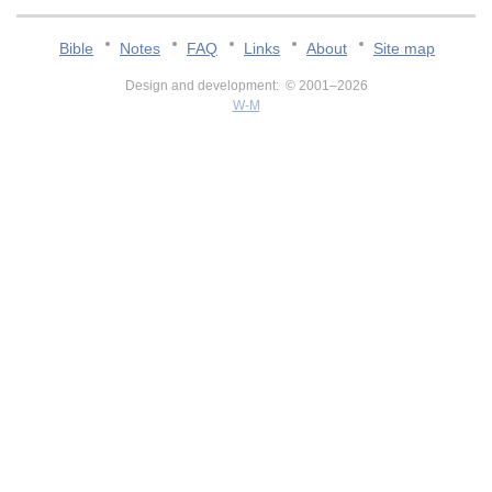
Bible
Notes
FAQ
Links
About
Site map
Design and development: © 2001–2026
W-M
v:2.0.3.107