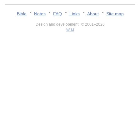
Bible
Notes
FAQ
Links
About
Site map
Design and development: © 2001–2026
W-M
v:2.0.3.107