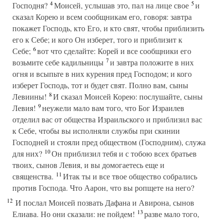
4
5
Господня?
Моисей, услышав это, пал на лице свое
и
сказал Корею и всем сообщникам его, говоря: завтра
покажет Господь, кто Его, и кто свят, чтобы приблизить
его к Себе; и кого Он изберет, того и приблизит к
6
Себе;
вот что сделайте: Корей и все сообщники его
7
возьмите себе кадильницы
и завтра положите в них
огня и всыпьте в них курения пред Господом; и кого
изберет Господь, тот и будет свят. Полно вам, сыны
8
Левиины!
И сказал Моисей Корею: послушайте, сыны
9
Левия!
неужели мало вам того, что Бог Израилев
отделил вас от общества Израильского и приблизил вас
к Себе, чтобы вы исполняли службы при скинии
Господней и стояли пред обществом (Господним), служа
10
для них?
Он приблизил тебя и с тобою всех братьев
твоих, сынов Левия, и вы домогаетесь еще и
11
священства.
Итак ты и все твое общество собрались
против Господа. Что Аарон, что вы ропщете на него?
12
И послал Моисей позвать Дафана и Авирона, сынов
13
Елиава. Но они сказали: не пойдем!
разве мало того,