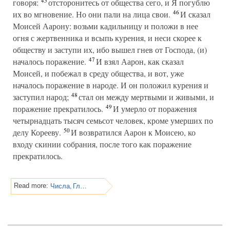
45
говоря:
отсторонитесь от общества сего, и Я погублю
46
их во мгновение. Но они пали на лица свои.
И сказал
Моисей Аарону: возьми кадильницу и положи в нее
огня с жертвенника и всыпь курения, и неси скорее к
обществу и заступи их, ибо вышел гнев от Господа, (и)
47
началось поражение.
И взял Аарон, как сказал
Моисей, и побежал в среду общества, и вот, уже
началось поражение в народе. И он положил курения и
48
заступил народ;
стал он между мертвыми и живыми, и
49
поражение прекратилось.
И умерло от поражения
четырнадцать тысяч семьсот человек, кроме умерших по
50
делу Корееву.
И возвратился Аарон к Моисею, ко
входу скинии собрания, после того как поражение
прекратилось.
Числа, Глава 17
Read more: