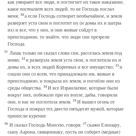
как умирают все люди, и постигнет их такое наказание,
какое
постигает
всех людей, то не Господь послал
30
меня;
а если Господь сотворит необычайное, и земля
разверзет уста свои и поглотит их (и домы их и шатры
их) и все, что у них, и они живые сойдут в
преисподнюю, то знайте, что люди сии презрели
Господа.
31
Лишь только он сказал слова сии, расселась земля под
32
ними;
и разверзла земля уста свои, и поглотила их и
33
домы их, и всех людей Кореевых и все имущество;
и
сошли они со всем, что принадлежало им, живые в
преисподнюю, и покрыла их земля, и погибли они из
34
среды общества.
И все Израильтяне, которые были
вокруг них, побежали при их вопле, дабы, говорили
35
они, и нас не поглотила земля.
И вышел огонь от
Господа и пожрал тех двести пятьдесят мужей, которые
принесли курение.
36
37
И сказал Господь Моисею, говоря:
скажи Елеазару,
сыну Аарона, священнику, пусть он соберет (медные)