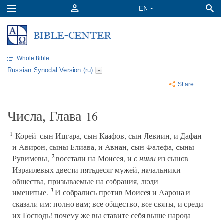
Whole Bible
Russian Synodal Version (ru)
Share
Числа, Глава
16
1
Корей, сын Ицгара, сын Каафов, сын Левиин, и Дафан
и Авирон, сыны Елиава, и Авнан, сын Фалефа, сыны
2
Рувимовы,
восстали на Моисея, и
с ними
из сынов
Израилевых двести пятьдесят мужей, начальники
общества, призываемые на собрания, люди
3
именитые.
И собрались против Моисея и Аарона и
сказали им: полно вам; все общество, все святы, и среди
их Господь! почему же вы ставите себя выше народа