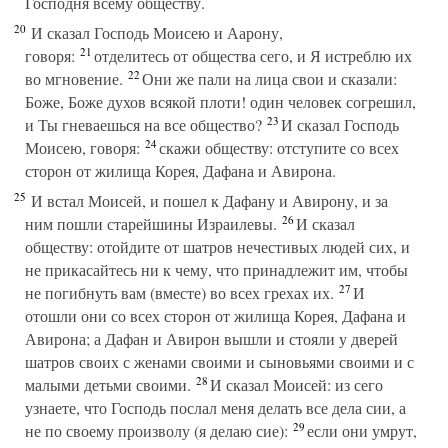
Господня всему обществу.
20
И сказал Господь Моисею и Аарону,
21
говоря:
отделитесь от общества сего, и Я истреблю их
22
во мгновение.
Они же пали на лица свои и сказали:
Боже, Боже духов всякой плоти! один человек согрешил,
23
и Ты гневаешься на все общество?
И сказал Господь
24
Моисею, говоря:
скажи обществу: отступите со всех
сторон от жилища Корея, Дафана и Авирона.
25
И встал Моисей, и пошел к Дафану и Авирону, и за
26
ним пошли старейшины Израилевы.
И сказал
обществу: отойдите от шатров нечестивых людей сих, и
не прикасайтесь ни к чему, что принадлежит им, чтобы
27
не погибнуть вам (вместе) во всех грехах их.
И
отошли они со всех сторон от жилища Корея, Дафана и
Авирона; а Дафан и Авирон вышли и стояли у дверей
шатров своих с женами своими и сыновьями своими и с
28
малыми детьми своими.
И сказал Моисей: из сего
узнаете, что Господь послал меня делать все дела сии, а
29
не по своему произволу (я делаю сие):
если они умрут,