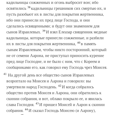
кадильницы сожженных и огонь выбросит вон; ибо
38
освятились
кадильницы грешников сих смертью их, и
пусть разобьют их в листы для покрытия жертвенника,
ибо они принесли их пред лице Господа, и они
сделались освященными; и будут они знамением для
39
сынов Израилевых.
И взял Елеазар священник медные
кадильницы, которые принесли сожженные, и разбили
40
их в листы для покрытия жертвенника,
в память
сынам Израилевым, чтобы никто посторонний, который
не от семени Аарона, не приступал приносить курение
пред лице Господне, и не было с ним, что с Кореем и
сообщниками его, как говорил ему Господь чрез Моисея.
41
На другой день все общество сынов Израилевых
возроптало на Моисея и Аарона и говорило: вы
42
умертвили народ Господень.
И когда собралось
общество против Моисея и Аарона, они обратились к
скинии собрания, и вот, облако покрыло ее, и явилась
43
слава Господня.
И пришел Моисей и Аарон к скинии
44
собрания.
И сказал Господь Моисею (и Аарону),