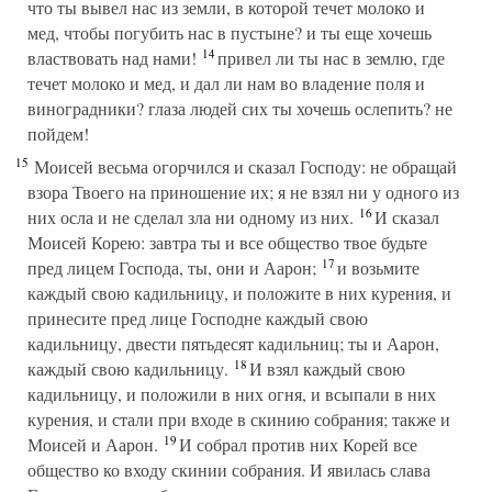
что ты вывел нас из земли, в которой течет молоко и
мед, чтобы погубить нас в пустыне? и ты еще хочешь
14
властвовать над нами!
привел ли ты нас в землю, где
течет молоко и мед, и дал ли нам во владение поля и
виноградники? глаза людей сих ты хочешь ослепить? не
пойдем!
15
Моисей весьма огорчился и сказал Господу: не обращай
взора Твоего на приношение их; я не взял ни у одного из
16
них осла и не сделал зла ни одному из них.
И сказал
Моисей Корею: завтра ты и все общество твое будьте
17
пред лицем Господа, ты, они и Аарон;
и возьмите
каждый свою кадильницу, и положите в них курения, и
принесите пред лице Господне каждый свою
кадильницу, двести пятьдесят кадильниц; ты и Аарон,
18
каждый свою кадильницу.
И взял каждый свою
кадильницу, и положили в них огня, и всыпали в них
курения, и стали при входе в скинию собрания; также и
19
Моисей и Аарон.
И собрал против них Корей все
общество ко входу скинии собрания. И явилась слава