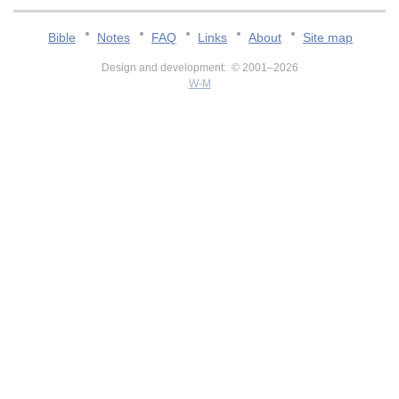
Bible
Notes
FAQ
Links
About
Site map
Design and development: © 2001–2026
W-M
v:2.0.3.107