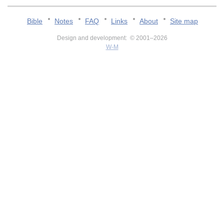
Bible
Notes
FAQ
Links
About
Site map
Design and development: © 2001–2026
W-M
v:2.0.3.107