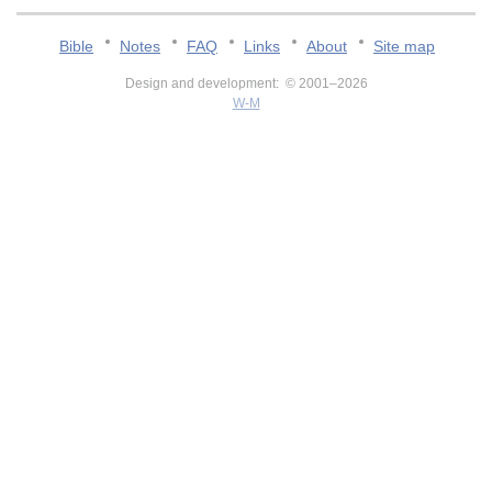
Bible
Notes
FAQ
Links
About
Site map
Design and development: © 2001–2026
W-M
v:2.0.3.107