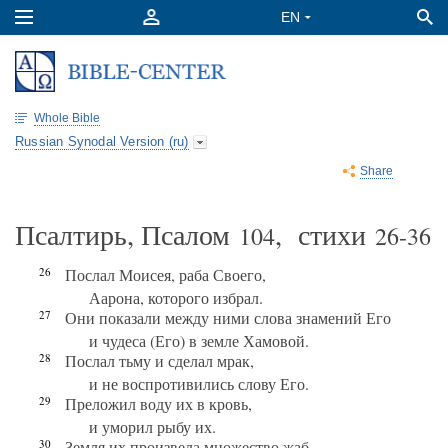
Whole Bible
Russian Synodal Version (ru)
Share
Псалтирь, Псалом
, стихи
104
26-36
26
Послал Моисея, раба Своего,
Аарона, которого избрал.
27
Они показали между ними слова знамений Его
и чудеса (Его) в земле Хамовой.
28
Послал тьму и сделал мрак,
и не воспротивились слову Его.
29
Преложил воду их в кровь,
и уморил рыбу их.
30
Земля их произвела множество жаб