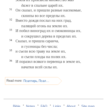
даже
в спальне царей их.
31
Он сказал, и пришли разные насекомые,
скнипы во все пределы их.
32
Вместо дождя послал на них град,
палящий огонь на землю их.
33
И побил виноград их и смоковницы их,
и сокрушил дерева в пределах их.
34
Сказал, и пришла саранча,
и гусеницы без числа;
35
и съели всю траву на земле их,
и съели плоды на полях их.
36
И поразил всякого первенца в земле их,
начатки всей силы их.
Псалтирь, Псалом 104
Read more:
Bible
Notes
FAQ
Links
About
Site map