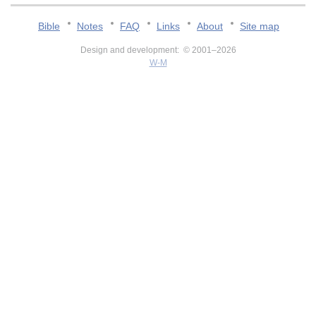
Bible
Notes
FAQ
Links
About
Site map
Design and development: © 2001–2026
W-M
v:2.0.3.107