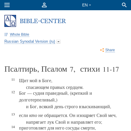
Whole Bible
Russian Synodal Version (ru)
Share
Псалтирь, Псалом
, стихи
7
11-17
11
Щит мой в Боге,
спасающем правых сердцем.
12
Бог — судия праведный, (крепкий и
долготерпеливый,)
и Бог, всякий день строго взыскивающий,
13
если
кто
не обращается. Он изощряет Свой меч,
напрягает лук Свой и направляет его;
14
приготовляет для него сосуды смерти,