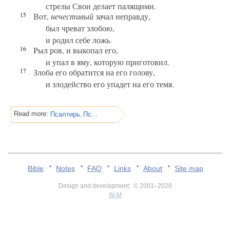
стрелы Свои делает палящими.
15
Вот,
нечестивый
зачал неправду,
был чреват злобою,
и родил себе ложь.
16
Рыл ров, и выкопал его,
и упал в яму, которую приготовил.
17
Злоба его обратится на его голову,
и злодейство его упадет на его темя.
Псалтирь, Псалом 7
Read more:
Bible
Notes
FAQ
Links
About
Site map
Design and development: © 2001–2026
W-M
v:2.0.3.107