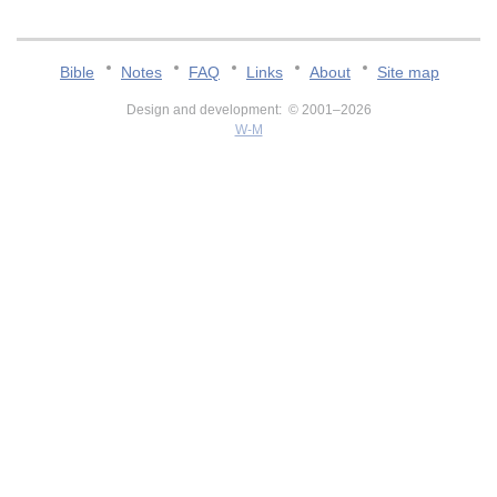
Bible
Notes
FAQ
Links
About
Site map
Design and development: © 2001–2026
W-M
v:2.0.3.107