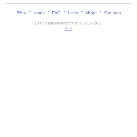
Bible
Notes
FAQ
Links
About
Site map
Design and development: © 2001–2026
W-M
v:2.0.3.107