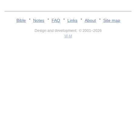
Bible
Notes
FAQ
Links
About
Site map
Design and development: © 2001–2026
W-M
v:2.0.3.107