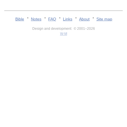
Bible
Notes
FAQ
Links
About
Site map
Design and development: © 2001–2026
W-M
v:2.0.3.107