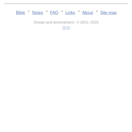
Bible
Notes
FAQ
Links
About
Site map
Design and development: © 2001–2026
W-M
v:2.0.3.107