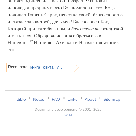
он идет, удивлялись, как он прозрел.
И Товит
исповедал пред ними, что Бог помиловал его. Когда
подошел Товит к Сарре, невестке своей, благословил ее
и сказал: здравствуй, дочь
моя
! Благословен Бог,
Который привел тебя к нам, и
благословенны
отец твой
и мать твоя! Обрадовались и все братья его в
17
Ниневии.
И пришел Ахиахар и Насвас, племянник
его,
Книга Товита, Глава 11
Read more:
Bible
Notes
FAQ
Links
About
Site map
Design and development: © 2001–2026
W-M
v:2.0.3.107