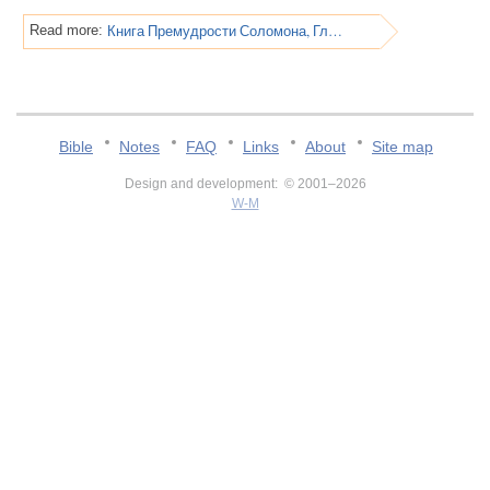
Книга Премудрости Соломона, Глава 17
Read more:
Bible
Notes
FAQ
Links
About
Site map
Design and development: © 2001–2026
W-M
v:2.0.3.107