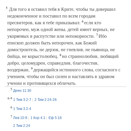
5
Для того я оставил тебя в Крите, чтобы ты довершил
недоконченное и поставил по всем городам
6
пресвитеров, как я тебе приказывал:
если кто
непорочен, муж одной жены, детей имеет верных, не
7
укоряемых в распутстве или непокорности.
Ибо
епископ должен быть непорочен, как Божий
домостроитель, не дерзок, не гневлив, не пьяница, не
8
бийца, не корыстолюбец,
но страннолюбив, любящий
добро, целомудрен, справедлив, благочестив,
9
воздержан,
держащийся истинного слова, согласного с
учением, чтобы он был силен и наставлять в здравом
учении и противящихся обличать.
5
Деян 11:30
6-9
1 Тим 3:2-7
2 Тим 2:24-26
6
1 Тим 3:2-4
7
Лев 10:9
1 Кор 4:1
Еф 5:18
2 Тим 2:24