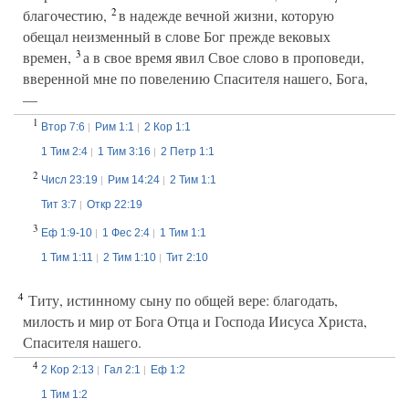
2
благочестию,
в надежде вечной жизни, которую
обещал неизменный в слове Бог прежде вековых
3
времен,
а в свое время явил Свое слово в проповеди,
вверенной мне по повелению Спасителя нашего, Бога,
—
1
Втор 7:6
Рим 1:1
2 Кор 1:1
1 Тим 2:4
1 Тим 3:16
2 Петр 1:1
2
Числ 23:19
Рим 14:24
2 Тим 1:1
Тит 3:7
Откр 22:19
3
Еф 1:9-10
1 Фес 2:4
1 Тим 1:1
1 Тим 1:11
2 Тим 1:10
Тит 2:10
4
Титу, истинному сыну по общей вере: благодать,
милость и мир от Бога Отца и Господа Иисуса Христа,
Спасителя нашего.
4
2 Кор 2:13
Гал 2:1
Еф 1:2
1 Тим 1:2