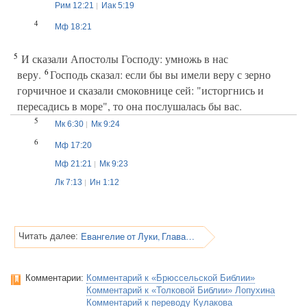
Рим 12:21
Иак 5:19
4
Мф 18:21
5
И сказали Апостолы Господу: умножь в нас
6
веру.
Господь сказал: если бы вы имели веру с зерно
горчичное и сказали смоковнице сей: "исторгнись и
пересадись в море", то она послушалась бы вас.
5
Мк 6:30
Мк 9:24
6
Мф 17:20
Мф 21:21
Мк 9:23
Лк 7:13
Ин 1:12
Евангелие от Луки, Глава 17
Читать далее:
Комментарии:
Комментарий к «Брюссельской Библии»
Комментарий к «Толковой Библии» Лопухина
Комментарий к переводу Кулакова