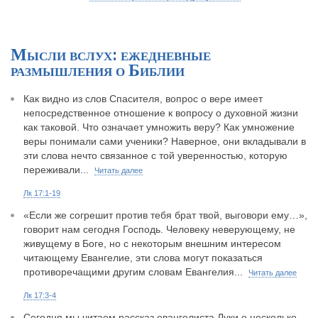
Мысли вслух: ежедневные
размышления о Библии
Как видно из слов Спасителя, вопрос о вере имеет
непосредственное отношение к вопросу о духовной жизни
как таковой. Что означает умножить веру? Как умножение
веры понимали сами ученики? Наверное, они вкладывали в
эти слова нечто связанное с той уверенностью, которую
переживали...
Читать далее
Лк 17:1-19
«Если же согрешит против тебя брат твой, выговори ему…»,
говорит нам сегодня Господь. Человеку неверующему, не
живущему в Боге, но с некоторым внешним интересом
читающему Евангелие, эти слова могут показаться
противоречащими другим словам Евангелия...
Читать далее
Лк 17:3-4
Сегодня мы читаем рассказ евангелиста Луки о несколько