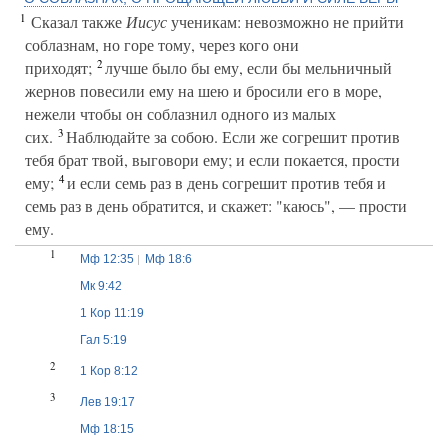
1
Сказал также
Иисус
ученикам: невозможно не прийти
соблазнам, но горе тому, через кого они
2
приходят;
лучше было бы ему, если бы мельничный
жернов повесили ему на шею и бросили его в море,
нежели чтобы он соблазнил одного из малых
3
сих.
Наблюдайте за собою. Если же согрешит против
тебя брат твой, выговори ему; и если покается, прости
4
ему;
и если семь раз в день согрешит против тебя и
семь раз в день обратится, и скажет: "каюсь", — прости
ему.
1
Мф 12:35
Мф 18:6
Мк 9:42
1 Кор 11:19
Гал 5:19
2
1 Кор 8:12
3
Лев 19:17
Мф 18:15