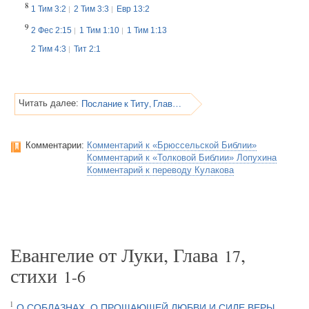
8
1 Тим 3:2
2 Тим 3:3
Евр 13:2
9
2 Фес 2:15
1 Тим 1:10
1 Тим 1:13
2 Тим 4:3
Тит 2:1
Послание к Титу, Глава 1
Читать далее:
Комментарии:
Комментарий к «Брюссельской Библии»
Комментарий к «Толковой Библии» Лопухина
Комментарий к переводу Кулакова
Евангелие от Луки, Глава
,
17
стихи
1-6
1
О СОБЛАЗНАХ, О ПРОЩАЮЩЕЙ ЛЮБВИ И СИЛЕ ВЕРЫ