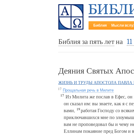
Библия
Мысли вслу
Библия за пять лет
на
11
Деяния Святых Апос
ЖИЗНЬ И ТРУДЫ АПОСТОЛА ПАВЛА
17
Прощальная речь в Милите
17
Из Милита же послав в Ефес, он 
он сказал им: вы знаете, как я с 
19
вами,
работая Господу со всяк
приключавшихся мне по злоумыш
вам не проповедовал бы и чему не
Еллинам покаяние пред Богом и в