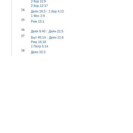
2 Кор 11:9
2 Кор 12:17
34
Деян 18:3
1 Кор 4:12
1 Фес 2:9
35
Рим 15:1
36
Деян 9:40
Деян 21:5
37
Быт 45:14
Деян 21:6
Рим 16:16
1 Петр 5:14
38
Деян 15:3