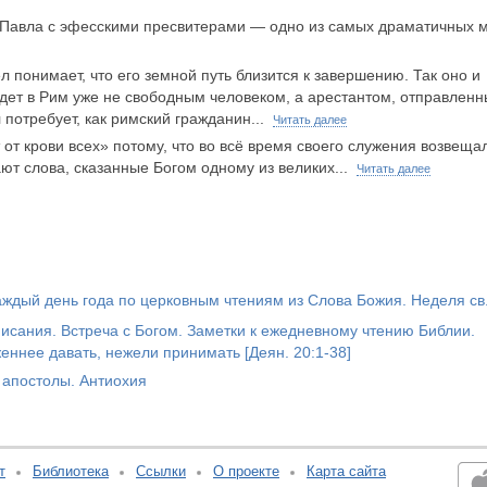
 Павла с эфесскими пресвитерами — одно из самых драматичных 
 понимает, что его земной путь близится к завершению. Так оно и
едет в Рим уже не свободным человеком, а арестантом, отправлен
 потребует, как римский гражданин...
Читать далее
т от крови всех» потому, что во всё время своего служения возвеща
т слова, сказанные Богом одному из великих...
Читать далее
ждый день года по церковным чтениям из Слова Божия. Неделя св
сания. Встреча с Богом. Заметки к ежедневному чтению Библии.
еннее давать, нежели принимать [Деян. 20:1-38]
 апостолы. Антиохия
т
Библиотека
Ссылки
О проекте
Карта сайта