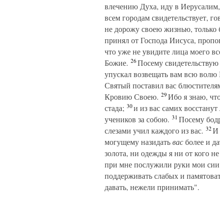
влечению Духа, иду в Иерусалим, 
всем городам свидетельствует, го
не дорожу своею жизнью, только 
принял от Господа Иисуса, пропо
что уже не увидите лица моего в
26
Божие.
Посему свидетельствую в
упускал возвещать вам всю волю
Святый поставил вас блюстителям
29
Кровию Своею.
Ибо я знаю, чт
30
стада;
и из вас самих восстанут
31
учеников за собою.
Посему бодрс
32
слезами учил каждого из вас.
И 
могущему назидать
вас
более и да
золота, ни одежды я ни от кого не
при мне послужили руки мои сии
поддерживать слабых и памятоват
давать, нежели принимать".