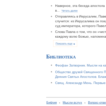
Наверное, эта беседа апостола
в...
Читать далее
Отправляясь в Иерусалим, Павел
случится: из Иерусалима он по
суд императора, которого Павел
Слова Павла о том, что он «чис
каждому волю Божью, напоминаю
Показать еще
Библиотека
Феофан Затворник. Мысли на ка
Общество друзей Священного Пи
Деяния Святых Апостолов. Блаж
Свящ. Александр Мень. Первые
Библия
Мысли вслух
Вопрос-отве