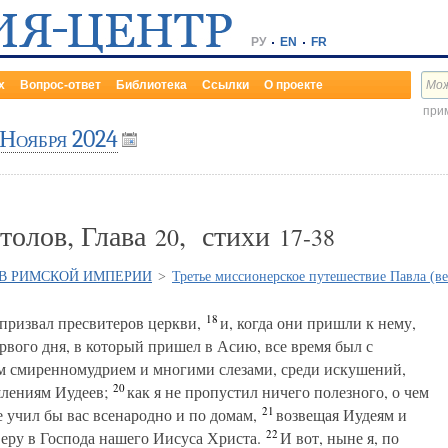
РУ
EN
FR
х
Вопрос-ответ
Библиотека
Ссылки
О проекте
прим
 Ноября 2024
толов, Глава
, стихи
20
17-38
 В РИМСКОЙ ИМПЕРИИ
>
Третье миссионерское путешествие Павла (весн
18
призвал пресвитеров церкви,
и, когда они пришли к нему,
первого дня, в который пришел в Асию, все время был с
им смиренномудрием и многими слезами, среди искушений,
20
лениям Иудеев;
как я не пропустил ничего полезного, о чем
21
 учил бы вас всенародно и по домам,
возвещая Иудеям и
22
еру в Господа нашего Иисуса Христа.
И вот, ныне я, по