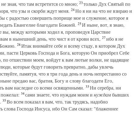
23
не зная, что там встретится со мною;
только Дух Святый по
24
воря, что узы и скорби ждут меня.
Но я ни на что не взираю и
бы с радостью совершить поприще мое и служение, которое я
25
ведать Евангелие благодати Божией.
И ныне, вот, я знаю,
се вы, между которыми ходил я, проповедуя Царствие
27
ам в нынешний день, что чист я от крови всех,
ибо я не
28
 Божию.
Итак внимайте себе и всему стаду, в котором Дух
и, пасти Церковь Господа и Бога, которую Он приобрел Себе
о, по отшествии моем, войдут к вам лютые волки, не щадящие
 люди, которые будут говорить превратно, дабы увлечь
твуйте, памятуя, что я три года день и ночь непрестанно со
ныне предаю вас, братия, Богу и слову благодати Его,
33
ть вам наследие со всеми освященными.
Ни серебра, ни
34
 пожелал:
сами знаете, что нуждам моим и
нуждам
бывших
35
.
Во всем показал я вам, что, так трудясь, надобно
ь слова Господа Иисуса, ибо Он Сам сказал: "блаженнее