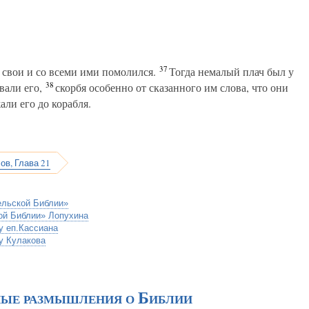
37
 свои и со всеми ими помолился.
Тогда немалый плач был у
38
вали его,
скорбя особенно от сказанного им слова, что они
али его до корабля.
ов, Глава 21
ельской Библии»
ой Библии» Лопухина
у еп.Кассиана
у Кулакова
ные размышления о Библии