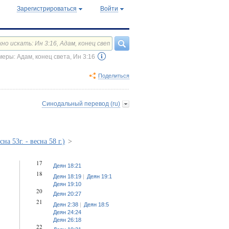
Зарегистрироваться
Войти
еры: Адам, конец света, Ин 3:16
Поделиться
Синодальный перевод (ru)
а 53г. - весна 58 г.)
>
17
Деян 18:21
18
Деян 18:19
Деян 19:1
Деян 19:10
20
Деян 20:27
21
Деян 2:38
Деян 18:5
Деян 24:24
Деян 26:18
22