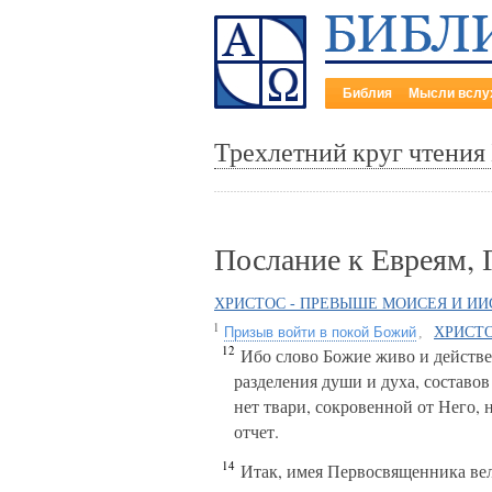
Библия
Мысли вслу
Трехлетний круг чтения
Послание к Евреям, 
ХРИСТОС - ПРЕВЫШЕ МОИСЕЯ И И
1
Призыв войти в покой Божий
,
ХРИСТО
12
Ибо слово Божие живо и действен
разделения души и духа, составо
нет твари, сокровенной от Него, 
отчет.
14
Итак, имея Первосвященника вел