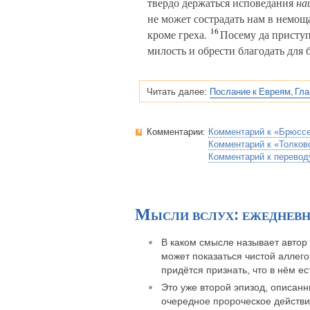
твердо держаться исповедания
на
не может сострадать нам в немо
16
кроме греха.
Посему да приступ
милость и обрести благодать для
Послание к Евреям, Гла
Читать далее:
Комментарии:
Комментарий к «Брюсс
Комментарий к «Толков
Комментарий к перевод
Мысли вслух: ежеднев
В каком смысле называет автор
может показаться чистой аллег
придётся признать, что в нём ес
Это уже второй эпизод, описан
очередное пророческое действие