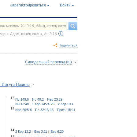
Зарегистрироваться
Войти
еры: Адам, конец света, Ин 3:16
Поделиться
Синодальный перевод (ru)
и Иисуса Навина
>
12
Пс 149:6
Ис 49:2
Иер 23:29
Ин 12:48
1 Кор 14:24-25
2 Кор 10:4
13
Иов 26:5-6
Пс 32:13-15
Притч 15:11
14
2 Кор 12:2
Евр 3:11
Евр 6:20
15