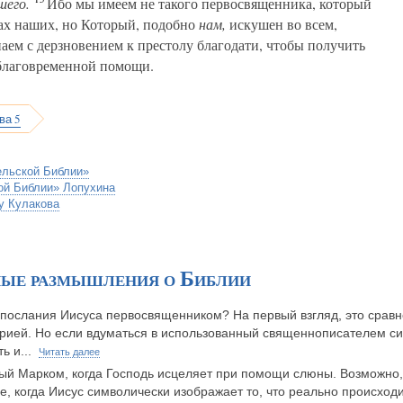
шего.
Ибо мы имеем не такого первосвященника, который
щах наших, но Который, подобно
нам,
искушен во всем,
аем с дерзновением к престолу благодати, чтобы получить
 благовременной помощи.
ва 5
ельской Библии»
ой Библии» Лопухина
у Кулакова
ные размышления о Библии
 послания Иисуса первосвященником? На первый взгляд, это срав
орией. Но если вдуматься в использованный священнописателем с
ть и...
Читать далее
ный Марком, когда Господь исцеляет при помощи слюны. Возможно,
, когда Иисус символически изображает то, что реально происходи