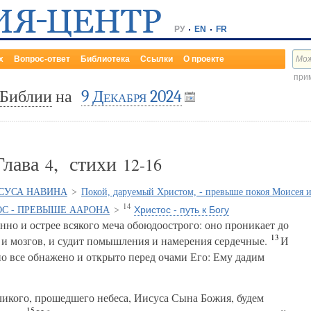
РУ
EN
FR
х
Вопрос-ответ
Библиотека
Ссылки
О проекте
прим
 Библии
на
9 Декабря 2024
Глава
, стихи
4
12-16
ИСУСА НАВИНА
>
Покой, даруемый Христом, - превыше покоя Моисея 
14
Христос - путь к Богу
С - ПРЕВЫШЕ ААРОНА
>
но и острее всякого меча обоюдоострого: оно проникает до
13
в и мозгов, и судит помышления и намерения сердечные.
И
но все обнажено и открыто перед очами Его: Ему дадим
икого, прошедшего небеса, Иисуса Сына Божия, будем
15