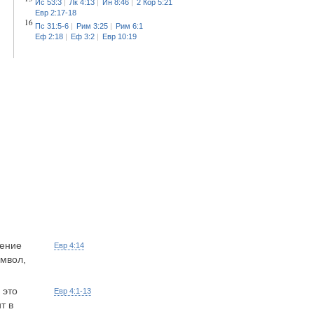
Ис 53:3
Лк 4:13
Ин 8:46
2 Кор 5:21
Евр 2:17-18
16
Пс 31:5-6
Рим 3:25
Рим 6:1
Еф 2:18
Еф 3:2
Евр 10:19
нение
Евр 4:14
имвол,
 это
Евр 4:1-13
т в