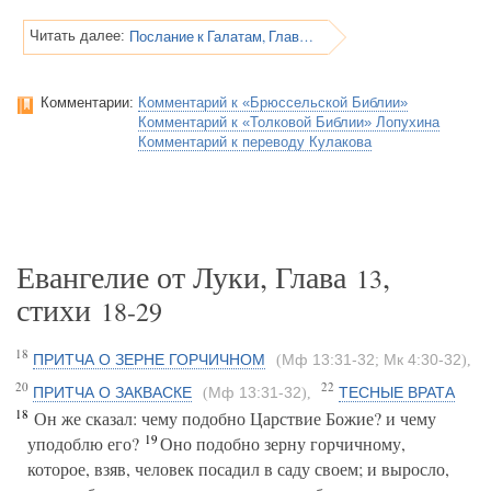
Послание к Галатам, Глава 3
Читать далее:
Комментарии:
Комментарий к «Брюссельской Библии»
Комментарий к «Толковой Библии» Лопухина
Комментарий к переводу Кулакова
Евангелие от Луки, Глава
,
13
стихи
18-29
18
ПРИТЧА О ЗЕРНЕ ГОРЧИЧНОМ
Мф 13:31-32
Мк 4:30-32
(
;
)
,
20
22
ПРИТЧА О ЗАКВАСКЕ
Мф 13:31-32
ТЕСНЫЕ ВРАТА
(
)
,
18
Он же сказал: чему подобно Царствие Божие? и чему
19
уподоблю его?
Оно подобно зерну горчичному,
которое, взяв, человек посадил в саду своем; и выросло,