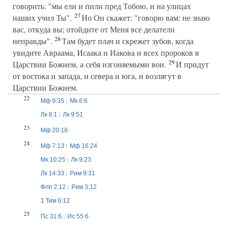
говорить: "мы ели и пили пред Тобою, и на улицах
27
наших учил Ты".
Но Он скажет: "говорю вам: не знаю
вас, откуда вы; отойдите от Меня все делатели
28
неправды".
Там будет плач и скрежет зубов, когда
увидите Авраама, Исаака и Иакова и всех пророков в
29
Царствии Божием, а себя изгоняемыми вон.
И придут
от востока и запада, и севера и юга, и возлягут в
Царствии Божием.
22
Мф 9:35
Мк 6:6
Лк 8:1
Лк 9:51
23
Мф 20:16
24
Мф 7:13
Мф 16:24
Мк 10:25
Лк 9:23
Лк 14:33
Рим 9:31
Флп 2:12
Рим 3:12
1 Тим 6:12
25
Пс 31:6
Ис 55:6