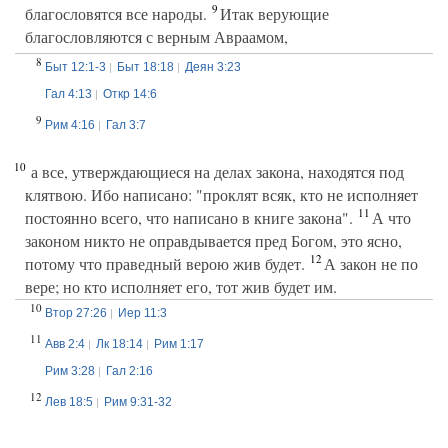
9
благословятся все народы.
Итак верующие
благословляются с верным Авраамом,
8
Быт 12:1-3
Быт 18:18
Деян 3:23
Гал 4:13
Откр 14:6
9
Рим 4:16
Гал 3:7
10
а все, утверждающиеся на делах закона, находятся под
клятвою. Ибо написано: "проклят всяк, кто не исполняет
11
постоянно всего, что написано в книге закона".
А что
законом никто не оправдывается пред Богом, это ясно,
12
потому что праведный верою жив будет.
А закон не по
вере; но кто исполняет его, тот жив будет им.
10
Втор 27:26
Иер 11:3
11
Авв 2:4
Лк 18:14
Рим 1:17
Рим 3:28
Гал 2:16
12
Лев 18:5
Рим 9:31-32