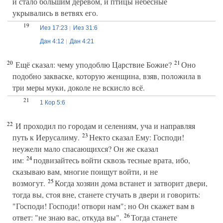
и стало большим деревом, и птицы небесные
укрывались в ветвях его.
19
Иез 17:23
Иез 31:6
Дан 4:12
Дан 4:21
20
21
Ещё сказал: чему уподоблю Царствие Божие?
Оно
подобно закваске, которую женщина, взяв, положила в
три меры муки, доколе не вскисло всё.
21
1 Кор 5:6
22
И проходил по городам и селениям, уча и направляя
23
путь к Иерусалиму.
Некто сказал Ему: Господи!
неужели мало спасающихся? Он же сказал
24
им:
подвизайтесь войти сквозь тесные врата, ибо,
сказываю вам, многие поищут войти, и не
25
возмогут.
Когда хозяин дома встанет и затворит двери,
тогда вы, стоя вне, станете стучать в двери и говорить:
"Господи! Господи! отвори нам"; но Он скажет вам в
26
ответ: "не знаю вас, откуда вы".
Тогда станете