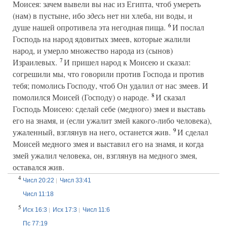
Моисея: зачем вывели вы нас из Египта, чтоб умереть
(нам) в пустыне, ибо
здесь
нет ни хлеба, ни воды, и
6
душе нашей опротивела эта негодная пища.
И послал
Господь на народ ядовитых змеев, которые жалили
народ, и умерло множество народа из (сынов)
7
Израилевых.
И пришел народ к Моисею и сказал:
согрешили мы, что говорили против Господа и против
тебя; помолись Господу, чтоб Он удалил от нас змеев. И
8
помолился Моисей (Господу) о народе.
И сказал
Господь Моисею: сделай себе (медного) змея и выставь
его на знамя, и (если ужалит змей какого-либо человека),
9
ужаленный, взглянув на него, останется жив.
И сделал
Моисей медного змея и выставил его на знамя, и когда
змей ужалил человека, он, взглянув на медного змея,
оставался жив.
4
Числ 20:22
Числ 33:41
Числ 11:18
5
Исх 16:3
Исх 17:3
Числ 11:6
Пс 77:19