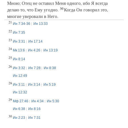
Мною; Отец не оставил Меня одного, ибо Я всегда
30
делаю то, что Ему угодно.
Когда Он говорил это,
многие уверовали в Него.
21
Ин 7:34-36
Ин 13:33
22
Ин 7:35
23
Ин 3:31
Ин 17:14
24
Мк 13:6
Ин 4:26
Ин 13:19
25
Ин 8:14
26
Ин 3:32
Ин 7:28
Ин 8:38
Ин 12:49
28
Ин 3:11
Ин 3:14
Ин 5:19
Ин 12:32
29
Мф 27:46
Ин 4:34
Ин 5:30
Ин 6:38
Ин 8:16
30
Ин 2:23
Ин 7:31