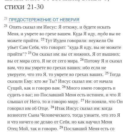
стихи
21-30
21
ПРЕДОСТЕРЕЖЕНИЕ ОТ НЕВЕРИЯ
21
Опять сказал им Иисус: Я отхожу, и будете искать
Меня, и умрете во грехе вашем. Куда Я иду,
туда
вы не
22
можете прийти.
Тут Иудеи говорили: неужели Он
убьет Сам Себя, что говорит: "куда Я иду, вы не можете
23
прийти"?
Он сказал им: вы от нижних, Я от вышних;
24
вы от мира сего, Я не от сего мира.
Потому Я и сказал
вам, что вы умрете во грехах ваших; ибо если не
25
уверуете, что это Я, то умрете во грехах ваших.
Тогда
сказали Ему: кто же Ты? Иисус сказал им: от начала
26
Сущий, как и говорю вам.
Много имею говорить и
судить о вас; но Пославший Меня есть истинен, и что Я
27
слышал от Него, то и говорю миру.
Не поняли, что Он
28
говорил им об Отце.
Итак Иисус сказал им: когда
вознесете Сына Человеческого, тогда узнаете, что это Я
и что ничего не делаю от Себя, но как научил Меня
29
Отец Мой, так и говорю.
Пославший Меня есть со