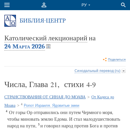
Католический лекционарий
на
24 Марта 2026
Поделиться
Синодальный перевод (ru)
Числа, Глава
, стихи
21
4-9
СТРАНСТВОВАНИЯ ОТ СИНАЯ ДО МОАВА
>
От Кадеса до
4
Моава
>
Ропот Израиля. Ядовитые змеи
4
От горы Ор отправились они путем Чермного моря,
чтобы миновать землю Едома. И стал малодушествовать
5
народ на пути,
и говорил народ против Бога и против