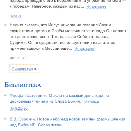
народа приводило его к поражениям, а упование на Бога —
к победам. Наверное, каждый из нас...
Читать далее
Числ 21
Нельзя сказать, что Иисус никогда не говорил Своим
слушателям прямо о Своём мессианстве: иногда Он делает
это достаточно ясно. Так, называя Себя «от начала
Сущим», Он, в сущности, использует один из эпитетов,
применявшихся к Мессии ещё...
Читать далее
Ин 8:21-30
Показать еще
Библиотека
Феофан Затворник. Мысли на каждый день года по
церковным чтениям из Слова Божия. Пятница
Ин 8:21-30
В.В. Сорокин. Новое небо над новой землей (размышления
над Библией). Слово жизни