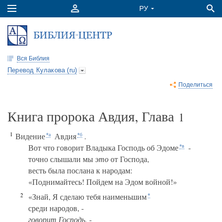
Вся Библия
Перевод Кулакова (ru)
Поделиться
Книга пророка Авдия, Глава
1
1
Видение
Авдия
.
*а
*б
Вот что говорит Владыка Господь об Эдоме
-
*в
точно слышали мы
это
от Господа,
весть была послана к народам:
«Поднимайтесь! Пойдем на Эдом войной!»
2
«Знай, Я сделаю тебя наименьшим
*
среди народов, -
говорит Господь
, -