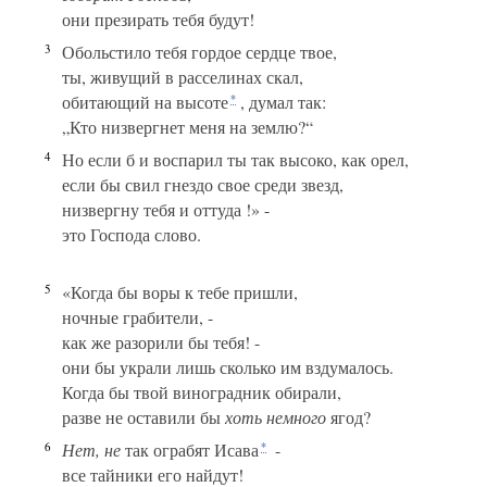
они презирать тебя будут!
3
Обольстило тебя гордое сердце твое,
ты, живущий в расселинах скал,
обитающий на высоте
, думал так:
*
„Кто низвергнет меня на землю?“
4
Но если б и воспарил ты так высоко, как орел,
если бы свил гнездо свое среди звезд,
низвергну тебя и оттуда !» -
это Господа слово.
5
«Когда бы воры к тебе пришли,
ночные грабители, -
как же разорили бы тебя! -
они бы украли лишь сколько им вздумалось.
Когда бы твой виноградник обирали,
разве не оставили бы
хоть немного
ягод?
6
Нет,
не
так ограбят Исава
-
*
все тайники его найдут!