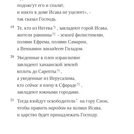
подожгут его и спалят,
и никто в доме Исава не уцелеет», -
так сказал Господь.
19
Те, кто из Негева
, завладеют горой Исава,
*а
жители равнины
-
землей
филистимлян,
*б
полями Ефрема, полями Самарии,
а Вениамин
завладеет
Гиладом.
20
Уведенные в плен израильтяне
завладеют ханаанской землей
вплоть до Сарепты
,
*а
а уведенные из Иерусалима,
кто
сейчас в плену
в Сфараде
,
*б
завладеют южными городами.
21
Тогда взойдут освободители
на гору Сион,
*
чтобы править
народом
на холмах Исава,
и царство будет принадлежать Господу.