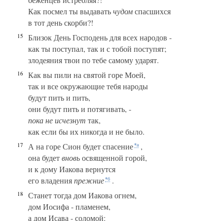
Как посмел ты выдавать
чудом
спасшихся
в тот день скорби?!
15
Близок День Господень для всех народов -
как ты поступал, так и с тобой поступят;
злодеяния твои по тебе самому ударят.
16
Как вы пили на святой горе Моей,
так и все окружающие тебя народы
будут пить и пить,
они будут пить и потягивать, -
пока не исчезнут
так,
как если бы их никогда и не было.
17
А на горе Сион будет спасение
,
*а
она будет
вновь
освященной горой,
и к дому Иакова вернутся
его владения
прежние
.
*б
18
Станет тогда дом Иакова огнем,
дом Иосифа - пламенем,
а дом Исава - соломой: