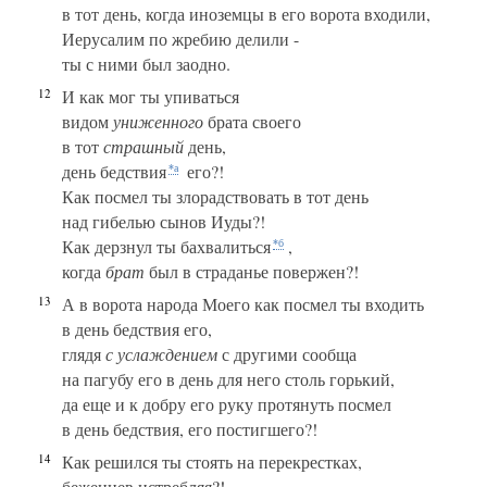
в тот день, когда иноземцы в его ворота входили,
Иерусалим по жребию делили -
ты с ними был заодно.
12
И как мог ты упиваться
видом
униженного
брата своего
в тот
страшный
день,
день бедствия
его?!
*а
Как посмел ты злорадствовать в тот день
над гибелью сынов Иуды?!
Как дерзнул ты бахвалиться
,
*б
когда
брат
был в страданье повержен?!
13
А в ворота народа Моего как посмел ты входить
в день бедствия его,
глядя
с услаждением
с другими сообща
на пагубу его в день для него столь горький,
да еще и к добру его руку протянуть посмел
в день бедствия, его постигшего?!
14
Как решился ты стоять на перекрестках,
беженцев истребляя?!