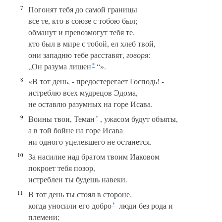
7
Погонят тебя до самой границы
все те, кто в союзе с тобою был;
обманут и превозмогут тебя те,
кто был в мире с тобой, ел хлеб твой,
они западню тебе расставят,
говоря
:
„Он разума лишен
“».
*
8
«В тот день, - предостерегает Господь! -
истреблю всех мудрецов Эдома,
не оставлю разумных на горе Исава.
9
Воины твои, Теман
, ужасом будут объяты,
*
а в той бойне на горе Исава
ни одного уцелевшего не останется.
10
За насилие над братом твоим Иаковом
покроет тебя позор,
истреблен ты будешь навеки.
11
В тот день ты стоял в стороне,
когда уносили его добро
люди без рода и
*
племени;