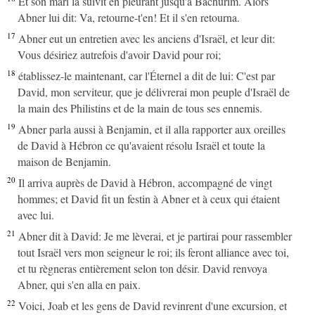
Et son mari la suivit en pleurant jusqu'à Bachurim. Alors
Abner lui dit: Va, retourne-t'en! Et il s'en retourna.
17
Abner eut un entretien avec les anciens d'Israël, et leur dit:
Vous désiriez autrefois d'avoir David pour roi;
18
établissez-le maintenant, car l'Éternel a dit de lui: C'est par
David, mon serviteur, que je délivrerai mon peuple d'Israël de
la main des Philistins et de la main de tous ses ennemis.
19
Abner parla aussi à Benjamin, et il alla rapporter aux oreilles
de David à Hébron ce qu'avaient résolu Israël et toute la
maison de Benjamin.
20
Il arriva auprès de David à Hébron, accompagné de vingt
hommes; et David fit un festin à Abner et à ceux qui étaient
avec lui.
21
Abner dit à David: Je me lèverai, et je partirai pour rassembler
tout Israël vers mon seigneur le roi; ils feront alliance avec toi,
et tu règneras entièrement selon ton désir. David renvoya
Abner, qui s'en alla en paix.
22
Voici, Joab et les gens de David revinrent d'une excursion, et