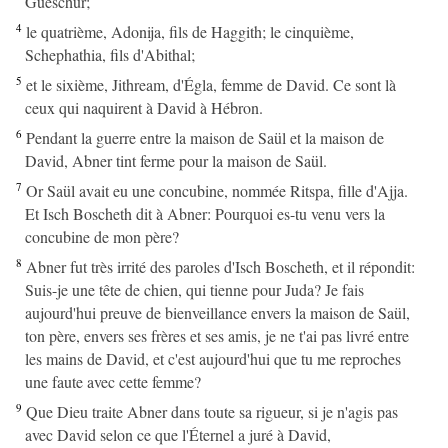
Gueschur;
4
le quatrième, Adonija, fils de Haggith; le cinquième,
Schephathia, fils d'Abithal;
5
et le sixième, Jithream, d'Égla, femme de David. Ce sont là
ceux qui naquirent à David à Hébron.
6
Pendant la guerre entre la maison de Saül et la maison de
David, Abner tint ferme pour la maison de Saül.
7
Or Saül avait eu une concubine, nommée Ritspa, fille d'Ajja.
Et Isch Boscheth dit à Abner: Pourquoi es-tu venu vers la
concubine de mon père?
8
Abner fut très irrité des paroles d'Isch Boscheth, et il répondit:
Suis-je une tête de chien, qui tienne pour Juda? Je fais
aujourd'hui preuve de bienveillance envers la maison de Saül,
ton père, envers ses frères et ses amis, je ne t'ai pas livré entre
les mains de David, et c'est aujourd'hui que tu me reproches
une faute avec cette femme?
9
Que Dieu traite Abner dans toute sa rigueur, si je n'agis pas
avec David selon ce que l'Éternel a juré à David,