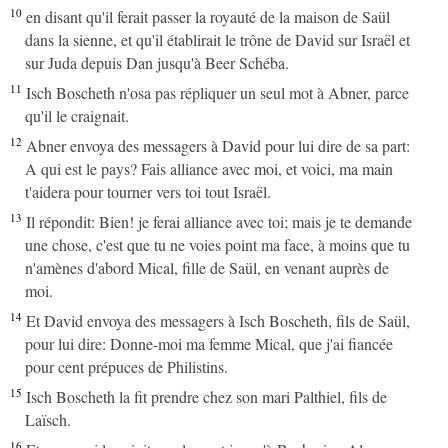
10
en disant qu'il ferait passer la royauté de la maison de Saül
dans la sienne, et qu'il établirait le trône de David sur Israël et
sur Juda depuis Dan jusqu'à Beer Schéba.
11
Isch Boscheth n'osa pas répliquer un seul mot à Abner, parce
qu'il le craignait.
12
Abner envoya des messagers à David pour lui dire de sa part:
A qui est le pays? Fais alliance avec moi, et voici, ma main
t'aidera pour tourner vers toi tout Israël.
13
Il répondit: Bien! je ferai alliance avec toi; mais je te demande
une chose, c'est que tu ne voies point ma face, à moins que tu
n'amènes d'abord Mical, fille de Saül, en venant auprès de
moi.
14
Et David envoya des messagers à Isch Boscheth, fils de Saül,
pour lui dire: Donne-moi ma femme Mical, que j'ai fiancée
pour cent prépuces de Philistins.
15
Isch Boscheth la fit prendre chez son mari Palthiel, fils de
Laïsch.
16