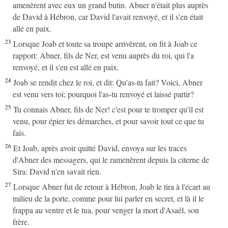
amenèrent avec eux un grand butin. Abner n'était plus auprès
de David à Hébron, car David l'avait renvoyé, et il s'en était
allé en paix.
23
Lorsque Joab et toute sa troupe arrivèrent, on fit à Joab ce
rapport: Abner, fils de Ner, est venu auprès du roi, qui l'a
renvoyé, et il s'en est allé en paix.
24
Joab se rendit chez le roi, et dit: Qu'as-tu fait? Voici, Abner
est venu vers toi; pourquoi l'as-tu renvoyé et laissé partir?
25
Tu connais Abner, fils de Ner! c'est pour te tromper qu'il est
venu, pour épier tes démarches, et pour savoir tout ce que tu
fais.
26
Et Joab, après avoir quitté David, envoya sur les traces
d'Abner des messagers, qui le ramenèrent depuis la citerne de
Sira: David n'en savait rien.
27
Lorsque Abner fut de retour à Hébron, Joab le tira à l'écart au
milieu de la porte, comme pour lui parler en secret, et là il le
frappa au ventre et le tua, pour venger la mort d'Asaël, son
frère.