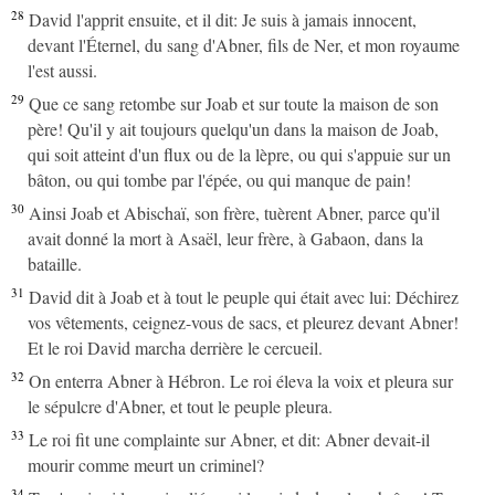
28
David l'apprit ensuite, et il dit: Je suis à jamais innocent,
devant l'Éternel, du sang d'Abner, fils de Ner, et mon royaume
l'est aussi.
29
Que ce sang retombe sur Joab et sur toute la maison de son
père! Qu'il y ait toujours quelqu'un dans la maison de Joab,
qui soit atteint d'un flux ou de la lèpre, ou qui s'appuie sur un
bâton, ou qui tombe par l'épée, ou qui manque de pain!
30
Ainsi Joab et Abischaï, son frère, tuèrent Abner, parce qu'il
avait donné la mort à Asaël, leur frère, à Gabaon, dans la
bataille.
31
David dit à Joab et à tout le peuple qui était avec lui: Déchirez
vos vêtements, ceignez-vous de sacs, et pleurez devant Abner!
Et le roi David marcha derrière le cercueil.
32
On enterra Abner à Hébron. Le roi éleva la voix et pleura sur
le sépulcre d'Abner, et tout le peuple pleura.
33
Le roi fit une complainte sur Abner, et dit: Abner devait-il
mourir comme meurt un criminel?
34