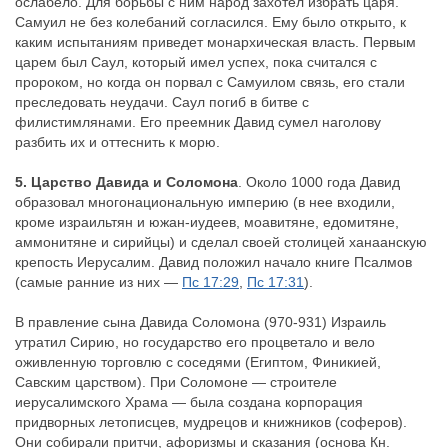
ослабело. Для борьбы с ним народ захотел избрать царя.
Самуил не без колебаний согласился. Ему было открыто, к
каким испытаниям приведет монархическая власть. Первым
царем был Саул, который имел успех, пока считался с
пророком, но когда он порвал с Самуилом связь, его стали
преследовать неудачи. Саул погиб в битве с
филистимлянами. Его преемник Давид сумел наголову
разбить их и оттеснить к морю.
5. Царство Давида и Соломона
. Около 1000 года Давид
образовал многонациональную империю (в нее входили,
кроме израильтян и южан-иудеев, моавитяне, едомитяне,
аммонитяне и сирийцы) и сделал своей столицей ханаанскую
крепость Иерусалим. Давид положил начало книге Псалмов
(самые ранние из них —
Пс 17:29
,
Пс 17:31
).
В правление сына Давида Соломона (970-931) Израиль
утратил Сирию, но государство его процветало и вело
оживленную торговлю с соседями (Египтом, Финикией,
Савским царством). При Соломоне — строителе
иерусалимского Храма — была создана корпорация
придворных летописцев, мудрецов и книжников (соферов).
Они собирали притчи, афоризмы и сказания (основа Кн.