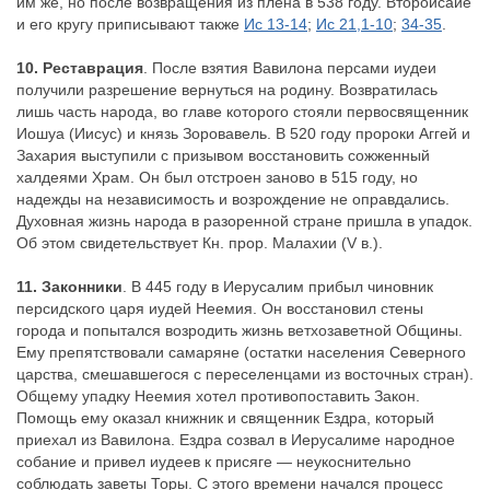
им же, но после возвращения из плена в 538 году. Второисайе
и его кругу приписывают также
Ис 13-14
;
Ис 21,1-10
;
34-35
.
10. Реставрация
. После взятия Вавилона персами иудеи
получили разрешение вернуться на родину. Возвратилась
лишь часть народа, во главе которого стояли первосвященник
Иошуа (Иисус) и князь Зоровавель. В 520 году пророки Аггей и
Захария выступили с призывом восстановить сожженный
халдеями Храм. Он был отстроен заново в 515 году, но
надежды на независимость и возрождение не оправдались.
Духовная жизнь народа в разоренной стране пришла в упадок.
Об этом свидетельствует Кн. прор. Малахии (V в.).
11. Законники
. В 445 году в Иерусалим прибыл чиновник
персидского царя иудей Неемия. Он восстановил стены
города и попытался возродить жизнь ветхозаветной Общины.
Ему препятствовали самаряне (остатки населения Северного
царства, смешавшегося с переселенцами из восточных стран).
Общему упадку Неемия хотел противопоставить Закон.
Помощь ему оказал книжник и священник Ездра, который
приехал из Вавилона. Ездра созвал в Иерусалиме народное
собание и привел иудеев к присяге — неукоснительно
соблюдать заветы Торы. С этого времени начался процесс