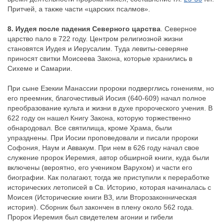
Притчей, а также части «царских псалмов».
8. Иудея после падения Северного царства
. Северное
царство пало в 722 году. Центром религиозной жизни
становятся Иудея и Иерусалим. Туда левиты-северяне
приносят свитки Моисеева Закона, которые хранились в
Сихеме и Самарии.
При сыне Езекии Манассии пророки подверглись гонениям, но
его преемник, благочестивый Иосия (640-609) начал полное
преобразование культа и жизни в духе пророческого учения. В
622 году он нашел Книгу Закона, которую торжественно
обнародовал. Все святилища, кроме Храма, были
упразднены. При Иосии проповедовали и писали пророки
Софония, Наум и Аввакум. При нем в 626 году начал свое
служение пророк Иеремия, автор обширной книги, куда были
включены (вероятно, его учеником Варухом) и части его
биографии. Как полагают, тогда же приступили к переработке
исторических летописей в Св. Историю, которая начиналась с
Моисея (Исторические книги ВЗ, или Второзаконническая
история). Сборник был закончен в плену около 562 года.
Пророк Иеремия был свидетелем агонии и гибели