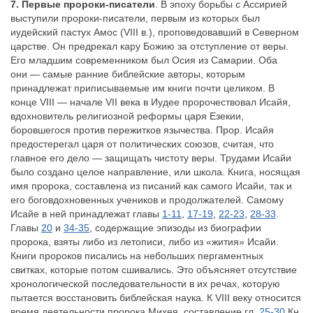
7. Первые пророки-писатели
. В эпоху борьбы с Ассирией
выступили пророки-писатели, первым из которых был
иудейский пастух Амос (VIII в.), проповедовавший в Северном
царстве. Он предрекал кару Божию за отступление от веры.
Его младшим современником был Осия из Самарии. Оба
они — самые ранние библейские авторы, которым
принадлежат приписываемые им книги почти целиком. В
конце VIII — начале VII века в Иудее пророчествовал Исайя,
вдохновитель религиозной реформы царя Езекии,
боровшегося против пережитков язычества. Прор. Исайя
предостерегал царя от политических союзов, считая, что
главное его дело — защищать чистоту веры. Трудами Исайи
было создано целое направление, или школа. Книга, носящая
имя пророка, составлена из писаний как самого Исайи, так и
его боговдохновенных учеников и продолжателей. Самому
Исайе в ней принадлежат главы
1-11
,
17-19
,
22-23
,
28-33
.
Главы
20
и
34-35
, содержащие эпизоды из биографии
пророка, взяты либо из летописи, либо из «жития» Исайи.
Книги пророков писались на небольших пергаментных
свитках, которые потом сшивались. Это объясняет отсутствие
хронологической последовательности в их речах, которую
пытается восстановить библейская наука. К VIII веку относится
время деятельности пророка Михея, составление гл.
25-30
Кн.