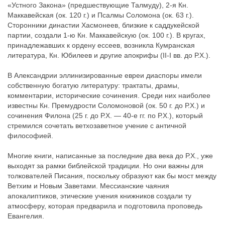
«Устного Закона» (предшествующие Талмуду), 2-я Кн.
Маккавейская (ок. 120 г.) и Псалмы Соломона (ок. 63 г.).
Сторонники династии Хасмонеев, близкие к саддукейской
партии, создали 1-ю Кн. Маккавейскую (ок. 100 г.). В кругах,
принадлежавших к ордену ессеев, возникла Кумранская
литература, Кн. Юбилеев и другие апокрифы (II-I вв. до Р.Х.).
В Александрии эллинизированные евреи диаспоры имели
собственную богатую литературу: трактаты, драмы,
комментарии, исторические сочинения. Среди них наиболее
известны Кн. Премудрости Соломоновой (ок. 50 г. до Р.Х.) и
сочинения Филона (25 г. до Р.Х. — 40-е гг. по Р.Х.), который
стремился сочетать ветхозаветное учение с античной
философией.
Многие книги, написанные за последние два века до Р.Х., уже
выходят за рамки библейской традиции. Но они важны для
толкователей Писания, поскольку образуют как бы мост между
Ветхим и Новым Заветами. Мессианские чаяния
апокалиптиков, этические учения книжников создали ту
атмосферу, которая предварила и подготовила проповедь
Евангелия.