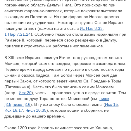
пограничную область Дельты Нила. Это происходило при
азиатских фараонах-гиксосах, которые покровительствовали
выходцам из Палестины. Но при фараонах Нового царства
положение их ухудшилось. Некоторые группы Сынов Израиля
покинули Египет (намеки на это есть в
Ис Нав 8:33
;
1 Пар 7:21
,
24
). Особенно тяжелой стала жизнь израильтян при
Рамзесе II, который, перенеся свою резиденцию в Дельту,
привлек к строительным работам иноплеменников.
В ХIII веке Израиль покинул Египет под руководством левита
Моисея, который стал его вождем, пророком и законодателем.
Первое время народ кочевал по пустыне в окрестностях горы
Синай и оазиса Кадеса. Там Богом через Моисея был дан
первый Закон, от которого ведет начало Св. Предание Торы
(Пятикнижия). Часть его была записана самим Моисеем
(напр.,
Исх 20
), часть — хранилась устно в среде левитов. Тем
не менее по духу Тора остается Моисеевой (см.
ниже
§15
,
ниже §16
). В ту же эпоху были сложены гимны (
Исх 15
;
Исх 16,17
;
Числ 10,35
), которые вошли в сборники, не
дошедшие до нашего времени.
Около 1200 года Израиль начинает заселение Ханаана,