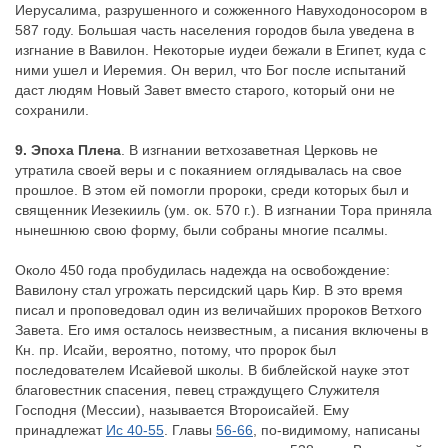
Иерусалима, разрушенного и сожженного Навуходоносором в
587 году. Большая часть населения городов была уведена в
изгнание в Вавилон. Некоторые иудеи бежали в Египет, куда с
ними ушел и Иеремия. Он верил, что Бог после испытаний
даст людям Новый Завет вместо старого, который они не
сохранили.
9. Эпоха Плена
. В изгнании ветхозаветная Церковь не
утратила своей веры и с покаянием оглядывалась на свое
прошлое. В этом ей помогли пророки, среди которых был и
священник Иезекииль (ум. ок. 570 г.). В изгнании Тора приняла
нынешнюю свою форму, были собраны многие псалмы.
Около 450 года пробудилась надежда на освобождение:
Вавилону стал угрожать персидский царь Кир. В это время
писал и проповедовал один из величайших пророков Ветхого
Завета. Его имя осталось неизвестным, а писания включены в
Кн. пр. Исайи, вероятно, потому, что пророк был
последователем Исайевой школы. В библейской науке этот
благовестник спасения, певец страждущего Служителя
Господня (Мессии), называется Второисайей. Ему
принадлежат
Ис 40-55
. Главы
56-66
, по-видимому, написаны