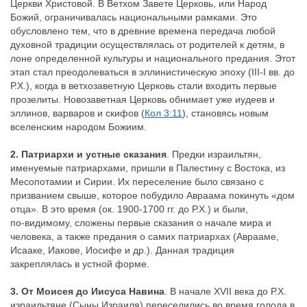
Церкви Христовой. В Ветхом Завете Церковь, или Народ
Божий, ограничивалась национальными рамками. Это
обусловлено тем, что в древние времена передача любой
духовной традиции осуществлялась от родителей к детям, в
лоне определенной культуры и национального предания. Этот
этап стал преодолеваться в эллинистическую эпоху (III-I вв. до
Р.Х.), когда в ветхозаветную Церковь стали входить первые
прозелиты. Новозаветная Церковь обнимает уже иудеев и
эллинов, варваров и скифов (
Кол 3:11
), становясь новым
вселенским народом Божиим.
2. Патриархи и устные сказания
. Предки израильтян,
именуемые патриархами, пришли в Палестину с Востока, из
Месопотамии и Сирии. Их переселение было связано с
призванием свыше, которое побудило Авраама покинуть «дом
отца». В это время (ок. 1900-1700 гг. до Р.Х.) и были,
по-видимому, сложены первые сказания о начале мира и
человека, а также предания о самих патриархах (Аврааме,
Исааке, Иакове, Иосифе и др.). Данная традиция
закреплялась в устной форме.
3. От Моисея до Иисуса Навина
. В начале ХVII века до Р.Х.
израильтяне (Сыны Израиля) переселились во время голода в