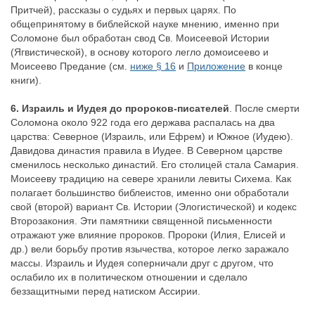
Притчей), рассказы о судьях и первых царях. По
общепринятому в библейской науке мнению, именно при
Соломоне был обработан свод Св. Моисеевой Истории
(Ягвистической), в основу которого легло домоисеево и
Моисеево Предание (см.
ниже § 16
и
Приложение
в конце
книги).
6. Израиль и Иудея до пророков-писателей
. После смерти
Соломона около 922 года его держава распалась на два
царства: Северное (Израиль, или Ефрем) и Южное (Иудею).
Давидова династия правила в Иудее. В Северном царстве
сменилось несколько династий. Его столицей стала Самария.
Моисееву традицию на севере хранили левиты Сихема. Как
полагает большинство библеистов, именно они обработали
свой (второй) вариант Св. Истории (Элогистической) и кодекс
Второзакония. Эти памятники священной письменности
отражают уже влияние пророков. Пророки (Илия, Елисей и
др.) вели борьбу против язычества, которое легко заражало
массы. Израиль и Иудея соперничали друг с другом, что
ослабило их в политическом отношении и сделало
беззащитными перед натиском Ассирии.