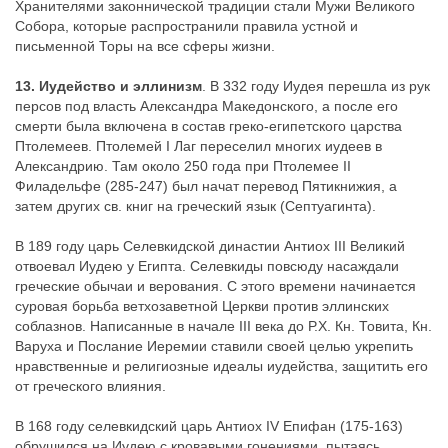
Хранителями законнической традиции стали Мужи Великого
Собора, которые распространили правила устной и
письменной Торы на все сферы жизни.
13. Иудейство и эллинизм
. В 332 году Иудея перешла из рук
персов под власть Александра Македонского, а после его
смерти была включена в состав греко-египетского царства
Птолемеев. Птолемей I Лаг переселил многих иудеев в
Александрию. Там около 250 года при Птолемее II
Филадельфе (285-247) был начат перевод Пятикнижия, а
затем других св. книг на греческий язык (Септуагинта).
В 189 году царь Селевкидской династии Антиох III Великий
отвоевал Иудею у Египта. Селевкиды повсюду насаждали
греческие обычаи и верования. С этого времени начинается
суровая борьба ветхозаветной Церкви против эллинских
соблазнов. Написанные в начале III века до Р.Х. Кн. Товита, Кн.
Варуха и Послание Иеремии ставили своей целью укрепить
нравственные и религиозные идеалы иудейства, защитить его
от греческого влияния.
В 168 году селевкидский царь Антиох IV Епифан (175-163)
обрушился на Иудею с кровавыми гонениями, пытаясь