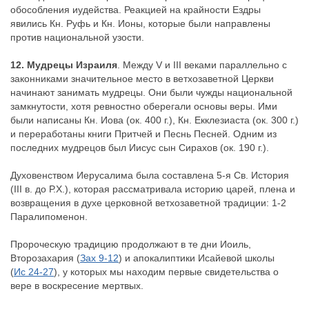
обособления иудейства. Реакцией на крайности Ездры
явились Кн. Руфь и Кн. Ионы, которые были направлены
против национальной узости.
12. Мудрецы Израиля
. Между V и III веками параллельно с
законниками значительное место в ветхозаветной Церкви
начинают занимать мудрецы. Они были чужды национальной
замкнутости, хотя ревностно оберегали основы веры. Ими
были написаны Кн. Иова (ок. 400 г.), Кн. Екклезиаста (ок. 300 г.)
и переработаны книги Притчей и Песнь Песней. Одним из
последних мудрецов был Иисус сын Сирахов (ок. 190 г.).
Духовенством Иерусалима была составлена 5-я Св. История
(III в. до Р.Х.), которая рассматривала историю царей, плена и
возвращения в духе церковной ветхозаветной традиции: 1-2
Паралипоменон.
Пророческую традицию продолжают в те дни Иоиль,
Второзахария (
Зах 9-12
) и апокалиптики Исайевой школы
(
Ис 24-27
), у которых мы находим первые свидетельства о
вере в воскресение мертвых.