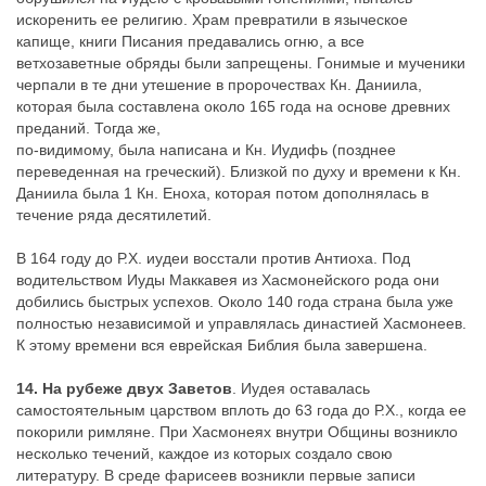
искоренить ее религию. Храм превратили в языческое
капище, книги Писания предавались огню, а все
ветхозаветные обряды были запрещены. Гонимые и мученики
черпали в те дни утешение в пророчествах Кн. Даниила,
которая была составлена около 165 года на основе древних
преданий. Тогда же,
по-видимому, была написана и Кн. Иудифь (позднее
переведенная на греческий). Близкой по духу и времени к Кн.
Даниила была 1 Кн. Еноха, которая потом дополнялась в
течение ряда десятилетий.
В 164 году до Р.Х. иудеи восстали против Антиоха. Под
водительством Иуды Маккавея из Хасмонейского рода они
добились быстрых успехов. Около 140 года страна была уже
полностью независимой и управлялась династией Хасмонеев.
К этому времени вся еврейская Библия была завершена.
14. На рубеже двух Заветов
. Иудея оставалась
самостоятельным царством вплоть до 63 года до Р.Х., когда ее
покорили римляне. При Хасмонеях внутри Общины возникло
несколько течений, каждое из которых создало свою
литературу. В среде фарисеев возникли первые записи