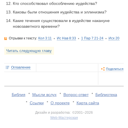
Кто способствовал обособлению иудейства?
Каковы были отношения иудейства и эллинизма?
Какие течения существовали в иудействе накануне
новозаветного времени?
Отрывки к тексту:
Кол 3:11
Ис Нав 8:33
1 Пар 7:21-24
Исх 20
Исх 15
Исх 16
Исх 17
Числ 10:35
Исх 21
Исх 22
Исх 23
Пс 17:29-31
Читать следующую главу
Оглавление
Поделиться
Библия
Мысли вслух
Вопрос-ответ
Библиотека
Ссылки
О проекте
Карта сайта
Дизайн и разработка: ©2001–2026
Web-Мастерская
v:2.0.3.107