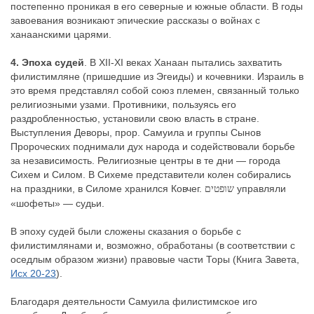
постепенно проникая в его северные и южные области. В годы
завоевания возникают эпические рассказы о войнах с
ханаанскими царями.
4. Эпоха судей
. В ХII-ХI веках Ханаан пытались захватить
филистимляне (пришедшие из Эгеиды) и кочевники. Израиль в
это время представлял собой союз племен, связанный только
религиозными узами. Противники, пользуясь его
раздробленностью, установили свою власть в стране.
Выступления Деворы, прор. Самуила и группы Сынов
Пророческих поднимали дух народа и содействовали борьбе
за независимость. Религиозные центры в те дни — города
Сихем и Силом. В Сихеме представители колен собирались
на праздники, в Силоме хранился Ковчег.
управляли
שופטים
«шофеты» — судьи.
В эпоху судей были сложены сказания о борьбе с
филистимлянами и, возможно, обработаны (в соответствии с
оседлым образом жизни) правовые части Торы (Книга Завета,
Исх 20-23
).
Благодаря деятельности Самуила филистимское иго