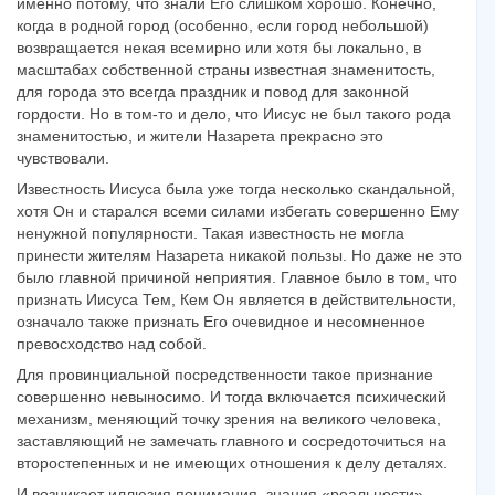
именно потому, что знали Его слишком хорошо. Конечно,
когда в родной город (особенно, если город небольшой)
возвращается некая всемирно или хотя бы локально, в
масштабах собственной страны известная знаменитость,
для города это всегда праздник и повод для законной
гордости. Но в том-то и дело, что Иисус не был такого рода
знаменитостью, и жители Назарета прекрасно это
чувствовали.
Известность Иисуса была уже тогда несколько скандальной,
хотя Он и старался всеми силами избегать совершенно Ему
ненужной популярности. Такая известность не могла
принести жителям Назарета никакой пользы. Но даже не это
было главной причиной неприятия. Главное было в том, что
признать Иисуса Тем, Кем Он является в действительности,
означало также признать Его очевидное и несомненное
превосходство над собой.
Для провинциальной посредственности такое признание
совершенно невыносимо. И тогда включается психический
механизм, меняющий точку зрения на великого человека,
заставляющий не замечать главного и сосредоточиться на
второстепенных и не имеющих отношения к делу деталях.
И возникает иллюзия понимания, знания «реальности»,