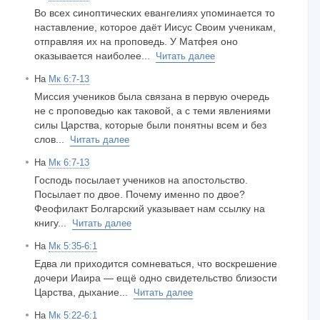
Во всех синоптических евангелиях упоминается то
наставление, которое даёт Иисус Своим ученикам,
отправляя их на проповедь. У Матфея оно
оказывается наиболее...
Читать далее
На
Мк 6:7-13
Миссия учеников была связана в первую очередь
не с проповедью как таковой, а с теми явлениями
силы Царства, которые были понятны всем и без
слов...
Читать далее
На
Мк 6:7-13
Господь посылает учеников на апостольство.
Посылает по двое. Почему именно по двое?
Феофилакт Болгарский указывает нам ссылку на
книгу...
Читать далее
На
Мк 5:35-6:1
Едва ли приходится сомневаться, что воскрешение
дочери Иаира — ещё одно свидетельство близости
Царства, дыхание...
Читать далее
На
Мк 5:22-6:1