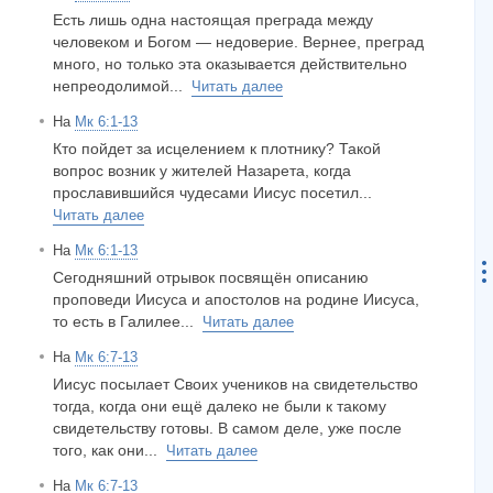
Есть лишь одна настоящая преграда между
человеком и Богом — недоверие. Вернее, преград
много, но только эта оказывается действительно
непреодолимой...
Читать далее
На
Мк 6:1-13
Кто пойдет за исцелением к плотнику? Такой
вопрос возник у жителей Назарета, когда
прославившийся чудесами Иисус посетил...
Читать далее
На
Мк 6:1-13
Сегодняшний отрывок посвящён описанию
проповеди Иисуса и апостолов на родине Иисуса,
то есть в Галилее...
Читать далее
На
Мк 6:7-13
Иисус посылает Своих учеников на свидетельство
тогда, когда они ещё далеко не были к такому
свидетельству готовы. В самом деле, уже после
того, как они...
Читать далее
На
Мк 6:7-13