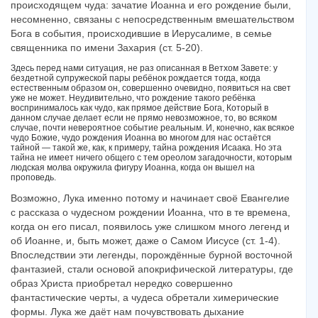
происходящем чуда: зачатие Иоанна и его рождение были,
несомненно, связаны с непосредственным вмешательством
Бога в события, происходившие в Иерусалиме, в семье
священника по имени Захария (ст. 5-20).
Здесь перед нами ситуация, не раз описанная в Ветхом Завете: у
бездетной супружеской пары ребёнок рождается тогда, когда
естественным образом он, совершенно очевидно, появиться на свет
уже не может. Неудивительно, что рождение такого ребёнка
воспринималось как чудо, как прямое действие Бога, Который в
данном случае делает если не прямо невозможное, то, во всяком
случае, почти невероятное событие реальным. И, конечно, как всякое
чудо Божие, чудо рождения Иоанна во многом для нас остаётся
тайной — такой же, как, к примеру, тайна рождения Исаака. Но эта
тайна не имеет ничего общего с тем ореолом загадочности, которым
людская молва окружила фигуру Иоанна, когда он вышел на
проповедь.
Возможно, Лука именно потому и начинает своё Евангелие
с рассказа о чудесном рождении Иоанна, что в те времена,
когда он его писал, появилось уже слишком много легенд и
об Иоанне, и, быть может, даже о Самом Иисусе (ст. 1-4).
Впоследствии эти легенды, порождённые бурной восточной
фантазией, стали основой апокрифической литературы, где
образ Христа приобретал нередко совершенно
фантастические черты, а чудеса обретали химерические
формы. Лука же даёт нам почувствовать дыхание