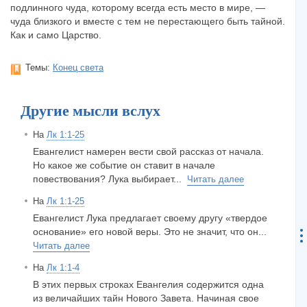
подлинного чуда, которому всегда есть место в мире, —
чуда близкого и вместе с тем не перестающего быть тайной.
Как и само Царство.
Темы:
Конец света
Другие мысли вслух
На
Лк 1:1-25
Евангелист намерен вести свой рассказ от начала.
Но какое же событие он ставит в начале
повествования? Лука выбирает...
Читать далее
На
Лк 1:1-25
Евангелист Лука предлагает своему другу «твердое
основание» его новой веры. Это не значит, что он...
Читать далее
На
Лк 1:1-4
В этих первых строках Евангелия содержится одна
из величайших тайн Нового Завета. Начиная свое