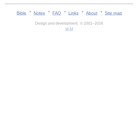
Bible
Notes
FAQ
Links
About
Site map
Design and development: © 2001–2026
W-M
v:2.0.3.107