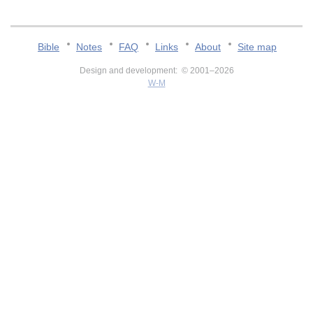
Bible
Notes
FAQ
Links
About
Site map
Design and development: © 2001–2026
W-M
v:2.0.3.107