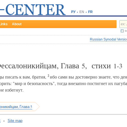
РУ
EN
FR
Links
About
s
Russian Synodal Version
Фессалоникийцам, Глава
, стихи
5
1-3
2
ы писать к вам, братия,
ибо сами вы достоверно знаете, что ден
орить: "мир и безопасность", тогда внезапно постигнет их пагуб
е избегнут.
оникийцам, Глава 5
t
Site map