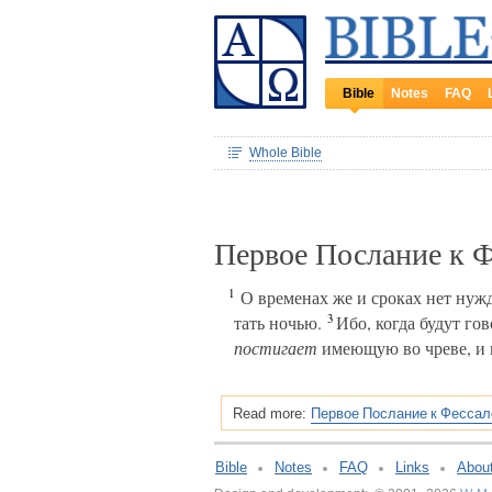
Bible
Notes
FAQ
Whole Bible
Первое Послание к 
1
О временах же и сроках нет нужд
3
тать ночью.
Ибо, когда будут гов
постигает
имеющую во чреве, и н
Первое Послание к Фессал
Read more:
Bible
Notes
FAQ
Links
Abou