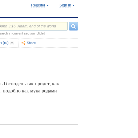
Register
Sign in
earch in current section [Bible]
 (ru)
Share
ь Господень так придет, как
а, подобно как мука родами