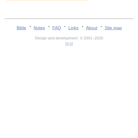
Bible
Notes
FAQ
Links
About
Site map
Design and development: © 2001–2026
W-M
v:2.0.3.107