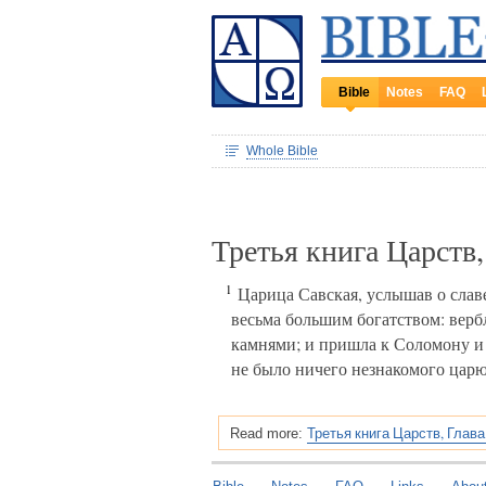
Bible
Notes
FAQ
Whole Bible
Третья книга Царств
1
Царица Савская, услышав о славе
весьма большим богатством: ве
камнями; и пришла к Соломону и б
не было ничего незнакомого царю,
Третья книга Царств, Глава
Read more: