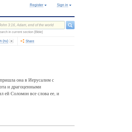
Register
Sign in
earch in current section [Bible]
 (ru)
Share
пришла она в Иерусалим с
ота и драгоценными
л ей Соломон все слова ее, и