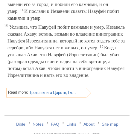
вывели его за город, и побили его камнями, и он
14
умер.
И послали к Иезавели сказать: Навуфей побит
камнями и умер.
15
Услышав, что Навуфей побит камнями и умер, Иезавель
сказала Ахаву: встань, возьми во владение виноградник
Навуфея Изреелитянина, который не хотел отдать тебе за
16
серебро; ибо Навуфея нет в живых, он умер.
Когда
услышал Ахав, что Навуфей (Изреелитянин) был убит,
(разодрал одежды свои и надел на себя вретище, а
потом) встал Ахав, чтобы пойти в виноградник Навуфея
Изреелитянина и взять его во владение.
Третья книга Царств, Глава 21
Read more:
Bible
Notes
FAQ
Links
About
Site map