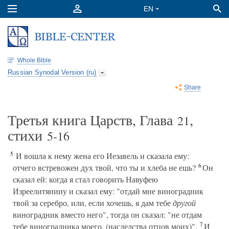
Whole Bible
Russian Synodal Version (ru)
Share
Третья книга Царств, Глава
,
21
стихи
5-16
5
И вошла к нему жена его Иезавель и сказала ему:
6
отчего встревожен дух твой, что ты и хлеба не ешь?
Он
сказал ей: когда я стал говорить Навуфею
Изреелитянину и сказал ему: "отдай мне виноградник
твой за серебро, или, если хочешь, я дам тебе
другой
виноградник вместо него", тогда он сказал: "не отдам
7
тебе виноградника моего, (наследства отцов моих)".
И