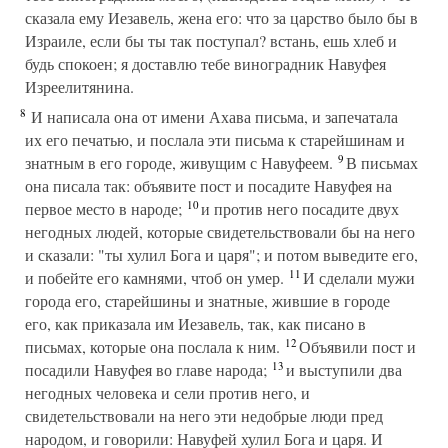
сказала ему Иезавель, жена его: что за царство было бы в
Израиле, если бы ты так поступал? встань, ешь хлеб и
будь спокоен; я доставлю тебе виноградник Навуфея
Изреелитянина.
8
И написала она от имени Ахава письма, и запечатала
их его печатью, и послала эти письма к старейшинам и
9
знатным в его городе, живущим с Навуфеем.
В письмах
она писала так: объявите пост и посадите Навуфея на
10
первое место в народе;
и против него посадите двух
негодных людей, которые свидетельствовали бы на него
и сказали: "ты хулил Бога и царя"; и потом выведите его,
11
и побейте его камнями, чтоб он умер.
И сделали мужи
города его, старейшины и знатные, жившие в городе
его, как приказала им Иезавель, так, как писано в
12
письмах, которые она послала к ним.
Объявили пост и
13
посадили Навуфея во главе народа;
и выступили два
негодных человека и сели против него, и
свидетельствовали на него эти недобрые люди пред
народом, и говорили: Навуфей хулил Бога и царя. И