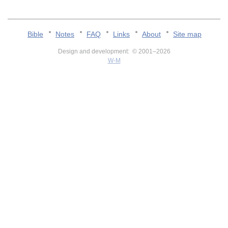
Bible
Notes
FAQ
Links
About
Site map
Design and development: © 2001–2026
W-M
v:2.0.3.107