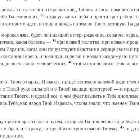
 дождя за то, что они согрешат пред Тобою, и когда помолятся н
36
 ибо Ты смирил их,
тогда услышь с неба и прости грех рабов Тв
 по которому идти, и пошли дождь на землю Твою, которую Ты да
 моровая язва, будет ли палящий ветер, ржавчина, саранча, червь
38
дствие, какая болезнь —
при всякой молитве, при всяком проше
ем Израиле, когда они почувствуют бедствие в сердце своем и п
 обитания Твоего, и помилуй; соделай и воздай каждому по путя
40
ердце всех сынов человеческих:
чтобы они боялись Тебя во все 
 от Твоего народа Израиля, придет из земли далекой ради име
 о Твоей руке сильной и о Твоей мышце простертой — и придет
тания Твоего, и сделай все, о чем будет взывать к Тебе иноплем
ись Тебя, как народ Твой Израиль, чтобы знали, что именем Твои
у против врага своего путем, которым Ты пошлешь его, и будет 
45
ы избрал, и к храму, который я построил имени Твоему,
тогда 
но для них.