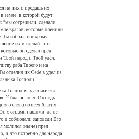
я на них и предашь их
в земле, в которой будут
я: "мы согрешили, сделали
емле врагов, которые пленили
й Ты избрал, и к храму,
ошение их и сделай, что
 которые он сделал пред
 Твой народ и Твой удел,
литву раба Твоего и на
ы отделил их Себе в удел из
Владыка Господи!
ика Господня,
руки же
его
56
я:
благословен Господь
ного слова из всех благих
 Он с отцами нашими, да не
го и соблюдали заповеди Его
 я молился (ныне) пред
о, и что потребно для народа
61