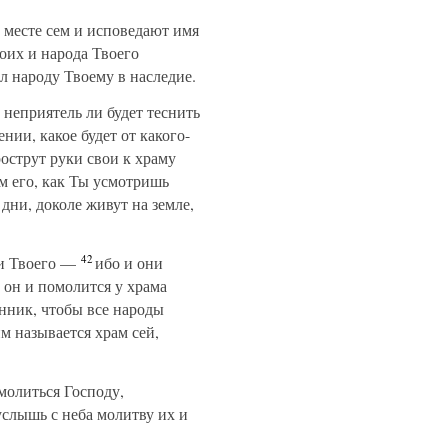
а месте сем и исповедают имя
оих и народа Твоего
л народу Твоему в наследие.
, неприятель ли будет теснить
нии, какое будет от какого-
рострут руки свои к храму
м его, как Ты усмотришь
дни, доколе живут на земле,
42
ни Твоего —
ибо и они
 он и помолится у храма
енник, чтобы все народы
м называется храм сей,
молиться Господу,
услышь с неба молитву их и