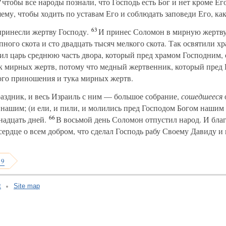
чтобы все народы познали, что Господь есть Бог и нет кроме Его
ему, чтобы ходить по уставам Его и соблюдать заповеди Его, ка
63
принесли жертву Господу.
И принес Соломон в мирную жертву
пного скота и сто двадцать тысяч мелкого скота. Так освятили х
тил царь среднюю часть двора, который пред храмом Господним,
к мирных жертв, потому что медный жертвенник, который пред 
го приношения и тука мирных жертв.
аздник, и весь Израиль с ним — большое собрание,
сошедшееся
нашим; (и ели, и пили, и молились пред Господом Богом нашим
66
надцать дней.
В восьмой день Соломон отпустил народ. И бла
 сердце о всем добром, что сделал Господь рабу Своему Давиду 
 9
t
Site map
v:2.0.3.107