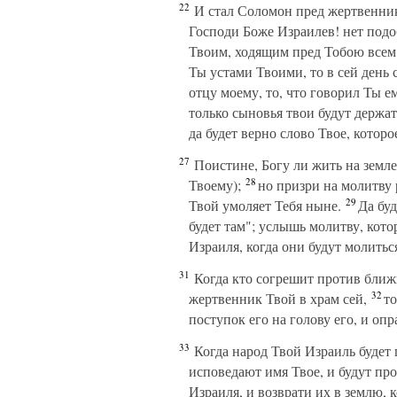
22
И стал Соломон пред жертвеннико
Господи Боже Израилев! нет подоб
Твоим, ходящим пред Тобою всем
Ты устами Твоими, то в сей день
отцу моему, то, что говорил Ты е
только сыновья твои будут держат
да будет верно слово Твое, котор
27
Поистине, Богу ли жить на земле
28
Твоему);
но призри на молитву 
29
Твой умоляет Тебя ныне.
Да буд
будет там"; услышь молитву, кото
Израиля, когда они будут молитьс
31
Когда кто согрешит против ближне
32
жертвенник Твой в храм сей,
то
поступок его на голову его, и опр
33
Когда народ Твой Израиль будет п
исповедают имя Твое, и будут про
Израиля, и возврати их в землю, 