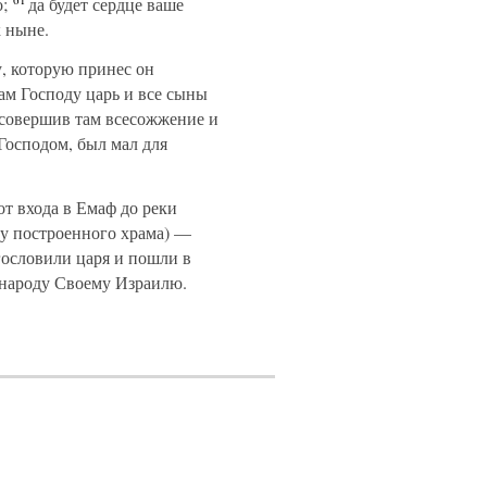
;
да будет сердце ваше
к ныне.
, которую принес он
рам Господу царь и все сыны
 совершив там всесожжение и
Господом, был мал для
от входа в Емаф до реки
 у построенного храма) —
гословили царя и пошли в
и народу Своему Израилю.