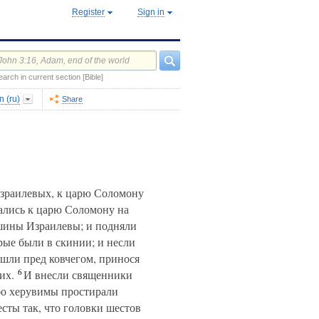
Register
Sign in
earch in current section [Bible]
 (ru)
Share
Израилевых, к царю Соломону
ались к царю Соломону на
шины Израилевы; и подняли
рые были в скинии; и несли
 шли пред ковчегом, принося
6
их.
И внесли священники
о херувимы простирали
ты так, что головки шестов