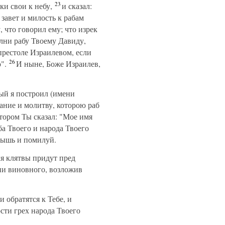
23
и свои к небу,
и сказал:
завет и милость к рабам
 что говорил ему; что изрек
лни рабу Твоему Давиду,
 престоле Израилевом, если
26
".
И ныне, Боже Израилев,
рый я построил (имени
ание и молитву, которою раб
отором Ты сказал: "Мое имя
а Твоего и народа Твоего
слышь и помилуй.
ля клятвы придут пред
ни виновного, возложив
 обратятся к Тебе, и
сти грех народа Твоего