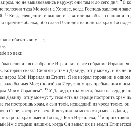
9
виром, но не выказывались наружу; они там и до сего дня.
В ко
е положил туда Моисей на Хориве, когда Господь заключил зав
10
й.
Когда священники вышли из святилища, облако наполнило 
по причине облака, ибо слава Господня наполнила храм Господе
волит обитать во мгле;
бе,
ебе во веки.
 благословил все собрание Израильтян; все собрание Израильтя
ев, Который сказал Своими устами Давиду, отцу моему, и ныне 
ел народ Мой Израиля из Египта, Я не избрал города ни в одном
бывало бы имя Мое; (но избрал Иерусалим для пребывания в нем
17
одом Моим Израилем".
У Давида, отца моего, было на сердце п
ал Давиду, отцу моему: "у тебя есть на сердце построить храм 
е ты построишь храм, а сын твой, исшедший из чресл твоих, он
во Свое, которое изрек. Я вступил на место отца моего Давида 
21
и построил храм имени Господа Бога Израилева;
и приготовил т
ный Им с отцами нашими, когда Он вывел их из земли Египетско