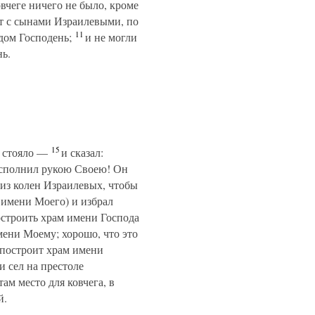
вчеге ничего не было, кроме
ет с сынами Израилевыми, по
11
дом Господень;
и не могли
нь.
15
н стояло —
и сказал:
исполнил рукою Своею! Он
 из колен Израилевых, чтобы
 имени Моего) и избрал
остроить храм имени Господа
имени Моему; хорошо, что это
 построит храм имени
и сел на престоле
ам место для ковчега, в
й.