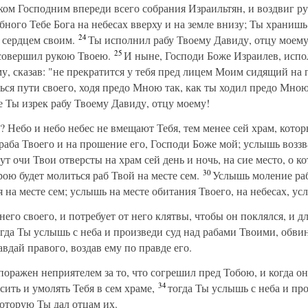
м Господним впереди всего собрания Израильтян, и воздвиг рук
ного Тебе Бога на небесах вверху и на земле внизу; Ты хранишь 
24
 сердцем своим.
Ты исполнил рабу Твоему Давиду, отцу моему,
25
 совершил рукою Твоею.
И ныне, Господи Боже Израилев, испо
му, сказав: "не прекратится у тебя пред лицем Моим сидящий на
ься пути своего, ходя предо Мною так, как ты ходил предо Мною
ое Ты изрек рабу Твоему Давиду, отцу моему!
? Небо и небо небес не вмещают Тебя, тем менее сей храм, кото
раба Твоего и на прошение его, Господи Боже мой; услышь воззв
ут очи Твои отверсты на храм сей день и ночь, на сие место, о к
30
рою будет молиться раб Твой на месте сем.
Услышь моление раб
я на месте сем; услышь на месте обитания Твоего, на небесах, у
го своего, и потребует от него клятвы, чтобы он поклялся, и д
гда Ты услышь с неба и произведи суд над рабами Твоими, обви
авдай правого, воздав ему по правде его.
оражен неприятелем за то, что согрешил пред Тобою, и когда они
34
сить и умолять Тебя в сем храме,
тогда Ты услышь с неба и про
которую Ты дал отцам их.