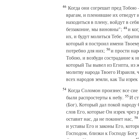
46
Когда они согрешат пред Тобою 
врагам, и пленившие их отведут 
находиться в плену, войдут в себ
48
беззаконие, мы виновны";
и ког
их, и будут молиться Тебе, обрати
который я построил имени Твоем
50
потребно для них;
и прости наро
Тобою, и возбуди сострадание к 
который Ты вывел из Египта, из 
молитву народа Твоего Израиля, ч
всех народов земли, как Ты изрек
54
Когда Соломон произнес все сие 
55
были распростерты к небу.
И ст
(Бог), Который дал покой народу
слов Его, которые Он изрек чрез 
58
оставит нас, да не покинет нас,
и уставы Его и законы Его, кото
Господом, близки к Господу Богу 
6