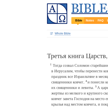
Bible
Notes
FAQ
Whole Bible
Третья книга Царств
1
Тогда созвал Соломон старейшин
в Иерусалим, чтобы перенести ков
праздник все Израильтяне в меся
4
священники ковчег,
и понесли к
5
их священники и левиты.
А царь
жертвы из мелкого и крупного ск
ковчег завета Господня на место 
крылья над местом ковчега, и пок