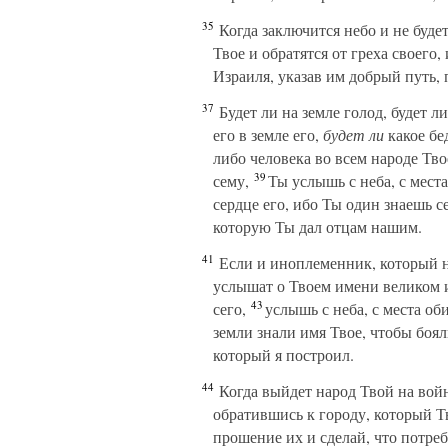
35
Когда заключится небо и не будет
Твое и обратятся от греха своего,
Израиля, указав им добрый путь,
37
Будет ли на земле голод, будет ли
его в земле его,
будет ли
какое бе
либо человека во всем народе Тво
39
сему,
Ты услышь с неба, с места
сердце его, ибо Ты один знаешь с
которую Ты дал отцам нашим.
41
Если и иноплеменник, который не
услышат о Твоем имени великом и
43
сего,
услышь с неба, с места оби
земли знали имя Твое, чтобы боял
который я построил.
44
Когда выйдет народ Твой на войн
обратившись к городу, который Т
прошение их и сделай, что потреб