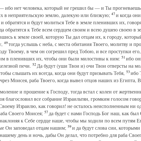
— ибо нет человека, который не грешил бы — и Ты прогневаешьс
47
их в неприятельскую землю, далекую или близкую;
и когда они 
я и обратятся и будут молиться Тебе в земле пленивших их, говор
да обратятся к Тебе всем сердцем своим и всею душею своею в з
вшись к земле своей, которую Ты дал отцам их, к городу, которы
49
у,
тогда услышь с неба, с места обитания Твоего, молитву и пр
ду Твоему, в чем он согрешил пред Тобою, и все проступки его,
51
ним в пленивших их, чтобы они были милостивы к ним:
ибо они
52
железной печи.
Да будут (уши Твои и) очи Твои отверсты на мо
53
тобы слышать их всегда, когда они будут призывать Тебя,
ибо Т
 чрез Моисея, раба Твоего, когда вывел отцов наших из Египта, 
моление и прошение к Господу, тогда встал с колен от жертвенн
оя благословил все собрание Израильтян, громким голосом говор
 Своему Израилю, как говорил! не осталось неисполненным ни од
57
раба Своего Моисея;
да будет с нами Господь Бог наш, как был
наклоняя к Себе сердце наше, чтобы мы ходили по всем путям Е
59
рые Он заповедал отцам нашим;
и да будут слова сии, которыми
нашему день и ночь, дабы Он делал, что потребно для раба Своег
0