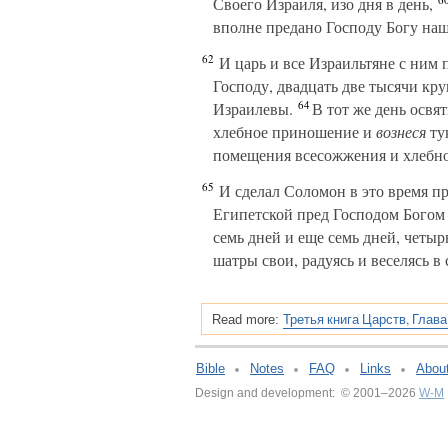
Своего Израиля, изо дня в день,
вполне предано Господу Богу наш
62
И царь и все Израильтяне с ним 
Господу, двадцать две тысячи кру
64
Израилевы.
В тот же день освя
хлебное приношение и
вознеся
ту
помещения всесожжения и хлебно
65
И сделал Соломон в это время пр
Египетской пред Господом Богом 
семь дней и еще семь дней, четыр
шатры свои, радуясь и веселясь в
Третья книга Царств, Глава
Read more:
Bible
Notes
FAQ
Links
Abou
Design and development: © 2001–2026
W-M