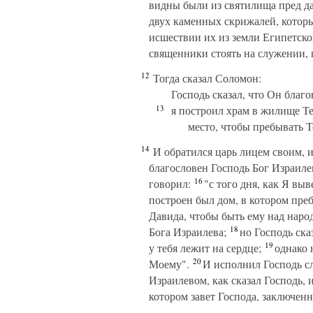
видны были из святилища пред да
двух каменных скрижалей, которы
исшествии их из земли Египетско
священники стоять на служении, 
12
Тогда сказал Соломон:
Господь сказал, что Он благо
13
я построил храм в жилище Те
место, чтобы пребывать Т
14
И обратился царь лицем своим, и
благословен Господь Бог Израил
16
говорил:
"с того дня, как Я выв
построен был дом, в котором пре
Давида, чтобы быть ему над нар
18
Бога Израилева;
но Господь сказ
19
у тебя лежит на сердце;
однако н
20
Моему".
И исполнил Господь сло
Израилевом, как сказал Господь, 
котором завет Господа, заключен