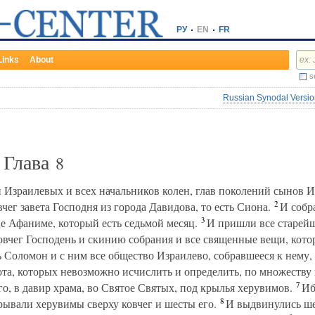
РУ
EN
FR
Links
About
s
Russian Synodal Version
, Глава
8
 Израилевых и всех начальников колен, глав поколений сынов 
2
чег завета Господня из города Давидова, то есть Сиона.
И собр
3
це Афаниме, который есть седьмой месяц.
И пришли все старей
овчег Господень и скинию собрания и все священные вещи, кото
 Соломон и с ним все общество Израилево, собравшееся к нему,
ота, которых невозможно исчислить и определить, по множеству 
7
его, в давир храма, во Святое Святых, под крылья херувимов.
Иб
8
рывали херувимы сверху ковчег и шесты его.
И выдвинулись шес