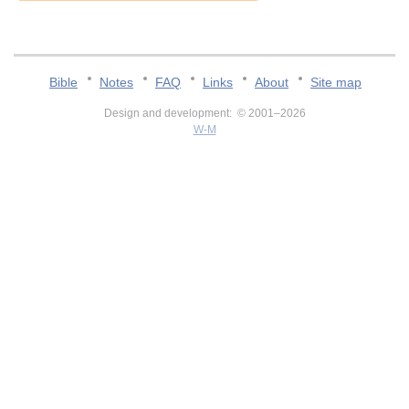
Bible
Notes
FAQ
Links
About
Site map
Design and development: © 2001–2026
W-M
v:2.0.3.107