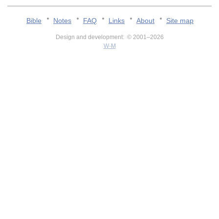
Bible
Notes
FAQ
Links
About
Site map
Design and development: © 2001–2026
W-M
v:2.0.3.107