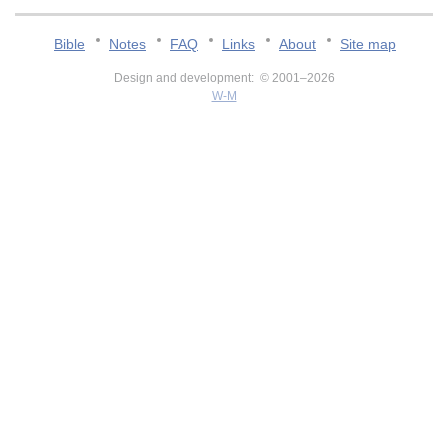
Bible
Notes
FAQ
Links
About
Site map
Design and development: © 2001–2026
W-M
v:2.0.3.107