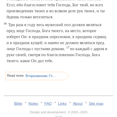
Его); ибо благословит тебя Господь, Бог твой, во всех
произведениях твоих и во всяком деле рук твоих, и ты
будешь только веселиться.
16
Три раза в году весь мужеский пол должен являться
пред лице Господа, Бога твоего, на место, которое
изберет Он: в праздник опресноков, в праздник седмиц
и в праздник кущей; и
никто
не должен являться пред
17
лице Господа с пустыми
руками
,
но каждый с даром в
руке своей, смотря по благословению Господа, Бога
твоего, какое Он дал тебе.
Второзаконие, Глава 16
Read more:
Bible
Notes
FAQ
Links
About
Site map
Design and development: © 2001–2026