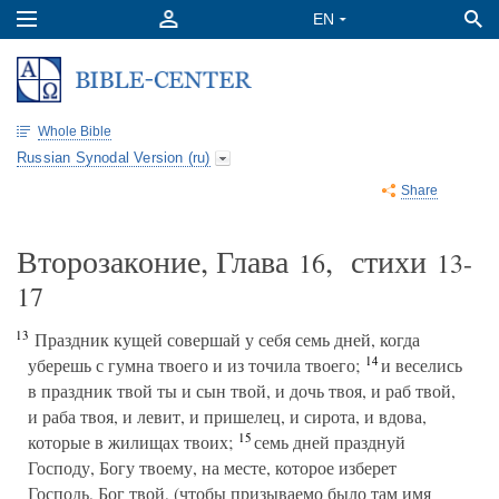
Whole Bible
Russian Synodal Version (ru)
Share
Второзаконие, Глава
, стихи
16
13-
17
13
Праздник кущей совершай у себя семь дней, когда
14
уберешь с гумна твоего и из точила твоего;
и веселись
в праздник твой ты и сын твой, и дочь твоя, и раб твой,
и раба твоя, и левит, и пришелец, и сирота, и вдова,
15
которые в жилищах твоих;
семь дней празднуй
Господу, Богу твоему, на месте, которое изберет
Господь, Бог твой, (чтобы призываемо было там имя