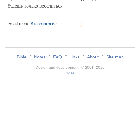
будешь только веселиться.
Второзаконие, Глава 16
Read more:
Bible
Notes
FAQ
Links
About
Site map
Design and development: © 2001–2026
W-M
v:2.0.3.107