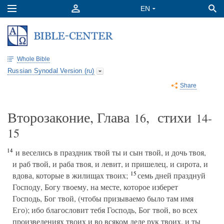
Whole Bible
Russian Synodal Version (ru)
Share
Второзаконие, Глава
, стихи
16
14-
15
14
и веселись в праздник твой ты и сын твой, и дочь твоя,
и раб твой, и раба твоя, и левит, и пришелец, и сирота, и
15
вдова, которые в жилищах твоих;
семь дней празднуй
Господу, Богу твоему, на месте, которое изберет
Господь, Бог твой, (чтобы призываемо было там имя
Его); ибо благословит тебя Господь, Бог твой, во всех
произведениях твоих и во всяком деле рук твоих, и ты