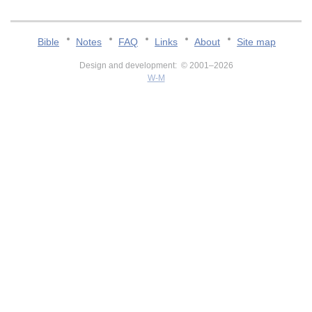
Bible
Notes
FAQ
Links
About
Site map
Design and development: © 2001–2026
W-M
v:2.0.3.107