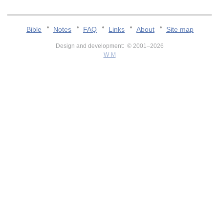
Bible
Notes
FAQ
Links
About
Site map
Design and development: © 2001–2026
W-M
v:2.0.3.107