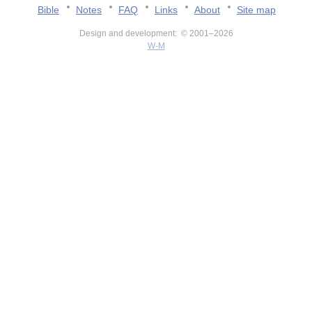
Bible
Notes
FAQ
Links
About
Site map
Design and development: © 2001–2026
W-M
v:2.0.3.107