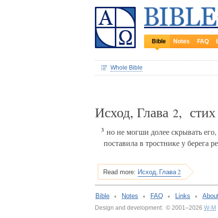
Bible
Notes
FAQ
Whole Bible
Исход, Глава
, сти
2
3
но не могши долее скрывать его, 
поставила в тростнике у берега ре
Исход, Глава 2
Read more:
Bible
Notes
FAQ
Links
Abou
Design and development: © 2001–2026
W-M