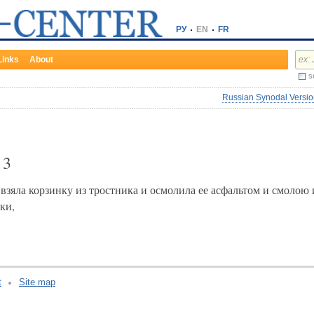
РУ
EN
FR
Links
About
s
Russian Synodal Version
х
3
взяла корзинку из тростника и осмолила ее асфальтом и смолою 
ки,
t
Site map
v:2.0.3.107