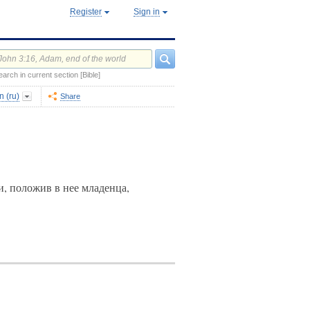
Register
Sign in
earch in current section [Bible]
 (ru)
Share
и, положив в нее младенца,