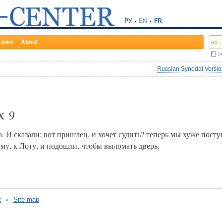
РУ
EN
FR
Links
About
s
Russian Synodal Version
их
9
. И сказали: вот пришлец, и хочет судить? теперь мы хуже пост
му, к Лоту, и подошли, чтобы выломать дверь.
t
Site map
v:2.0.3.107