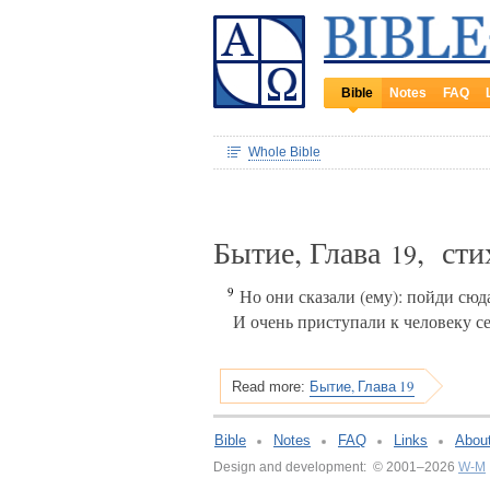
Bible
Notes
FAQ
Whole Bible
Бытие, Глава
, ст
19
9
Но они сказали (ему): пойди сюда
И очень приступали к человеку се
Бытие, Глава 19
Read more:
Bible
Notes
FAQ
Links
Abou
Design and development: © 2001–2026
W-M