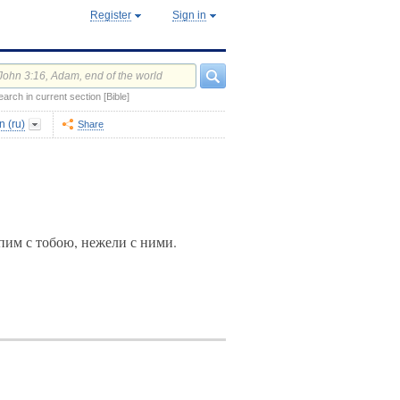
Register
Sign in
earch in current section [Bible]
 (ru)
Share
упим с тобою, нежели с ними.