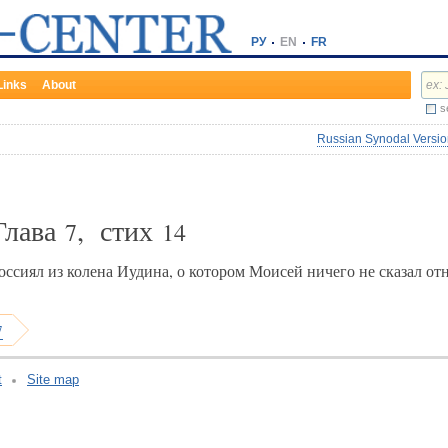
РУ
EN
FR
Links
About
s
Russian Synodal Version
Глава
, стих
7
14
оссиял из колена Иудина, о котором Моисей ничего не сказал от
7
t
Site map
v:2.0.3.107