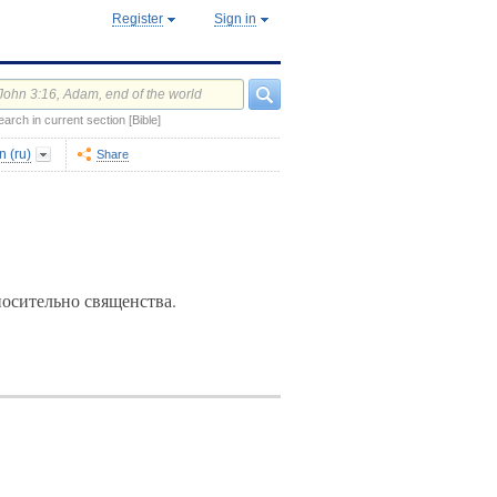
Register
Sign in
earch in current section [Bible]
 (ru)
Share
носительно священства.