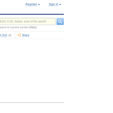
Register
Sign in
earch in current section [Bible]
 (ru)
Share