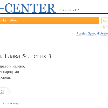
РУ
EN
FR
Links
About
s
Russian Synodal Version
, Глава
, стих
54
3
раво и налево,
ет народами
города.
 54
t
Site map