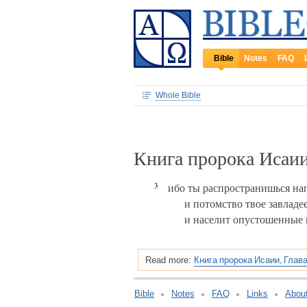
Bible
Notes
FAQ
Whole Bible
Книга пророка Исаии
3
ибо ты распространишься нап
и потомство твое завладе
и населит опустошенные 
Книга пророка Исаии, Глава
Read more:
Bible
Notes
FAQ
Links
Abou