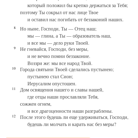
который положил бы крепко держаться за Тебя;
поэтому Ты сокрыл от нас лице Твое
и оставил нас погибать от беззаконий наших.
8
Но ныне, Господи, Ты — Отец наш;
мы — глина, а Ты — образователь наш,
и все мы — дело руки Твоей.
9
Не гневайся, Господи, без меры,
и не вечно помни беззаконие.
Воззри же: мы все народ Твой.
10
Города святыни Твоей сделались пустынею;
пустынею стал Сион;
Иерусалим опустошен.
11
Дом освящения нашего и славы нашей,
где отцы наши прославляли Тебя,
сожжен огнем,
и все драгоценности наши разграблены.
12
После этого будешь ли еще удерживаться, Господи,
будешь ли молчать и карать нас без меры?