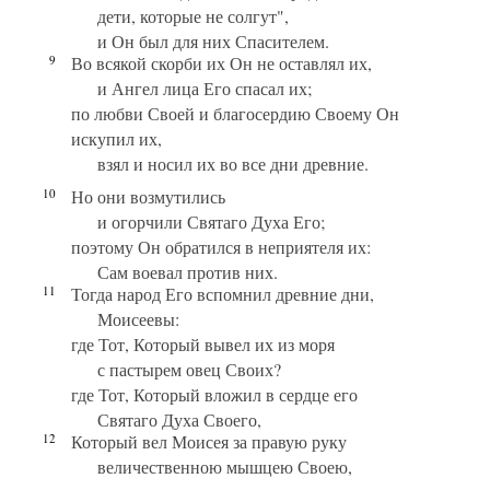
дети, которые не солгут",
и Он был для них Спасителем.
9
Во всякой скорби их Он не оставлял их,
и Ангел лица Его спасал их;
по любви Своей и благосердию Своему Он
искупил их,
взял и носил их во все дни древние.
10
Но они возмутились
и огорчили Святаго Духа Его;
поэтому Он обратился в неприятеля их:
Сам воевал против них.
11
Тогда народ Его вспомнил древние дни,
Моисеевы:
где Тот, Который вывел их из моря
с пастырем овец Своих?
где Тот, Который вложил в сердце его
Святаго Духа Своего,
12
Который вел Моисея за правую руку
величественною мышцею Своею,