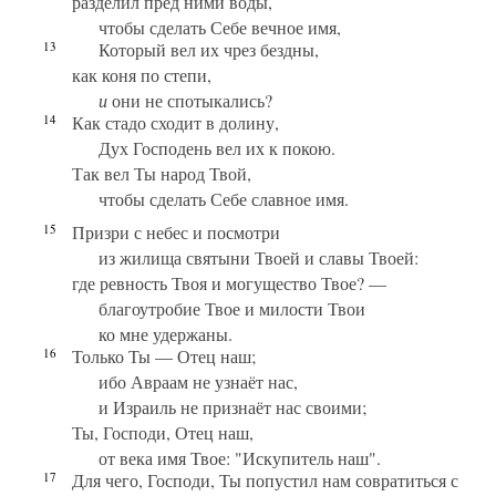
разделил пред ними воды,
чтобы сделать Себе вечное имя,
13
Который вел их чрез бездны,
как коня по степи,
и
они не спотыкались?
14
Как стадо сходит в долину,
Дух Господень вел их к покою.
Так вел Ты народ Твой,
чтобы сделать Себе славное имя.
15
Призри с небес и посмотри
из жилища святыни Твоей и славы Твоей:
где ревность Твоя и могущество Твое? —
благоутробие Твое и милости Твои
ко мне удержаны.
16
Только Ты — Отец наш;
ибо Авраам не узнаёт нас,
и Израиль не признаёт нас своими;
Ты, Господи, Отец наш,
от века имя Твое: "Искупитель наш".
17
Для чего, Господи, Ты попустил нам совратиться с