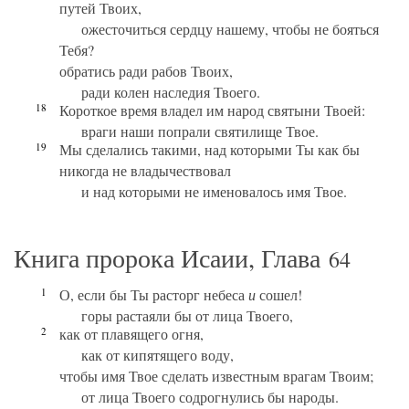
путей Твоих,
ожесточиться сердцу нашему, чтобы не бояться
Тебя?
обратись ради рабов Твоих,
ради колен наследия Твоего.
18
Короткое время владел им народ святыни Твоей:
враги наши попрали святилище Твое.
19
Мы сделались такими, над которыми Ты как бы
никогда не владычествовал
и над которыми не именовалось имя Твое.
Книга пророка Исаии, Глава
64
1
О, если бы Ты расторг небеса
и
сошел!
горы растаяли бы от лица Твоего,
2
как от плавящего огня,
как от кипятящего воду,
чтобы имя Твое сделать известным врагам Твоим;
от лица Твоего содрогнулись бы народы.