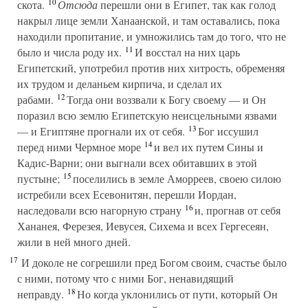
10
скота.
Отсюда
перешли они в Египет, так как голод
накрыл лице земли Ханаанской, и там оставались, пока
находили пропитание, и умножились там до того, что не
11
было и числа роду их.
И восстал на них царь
Египетский, употребил против них хитрость, обременяя
их трудом и деланьем кирпича, и сделал их
12
рабами.
Тогда они воззвали к Богу своему — и Он
поразил всю землю Египетскую неисцельными язвами
13
— и Египтяне прогнали их от себя.
Бог иссушил
14
перед ними Чермное море
и вел их путем Сины и
Кадис-Варни; они выгнали всех обитавших в этой
15
пустыне;
поселились в земле Аморреев, своею силою
истребили всех Есевонитян, перешли Иордан,
16
наследовали всю нагорную страну
и, прогнав от себя
Хананея, Ферезея, Иевусея, Сихема и всех Гергесеян,
жили в ней много дней.
17
И доколе не согрешили пред Богом своим, счастье было
с ними, потому что с ними Бог, ненавидящий
18
неправду.
Но когда уклонились от пути, который Он