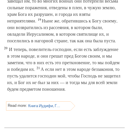
завещал им, то во многих войнах они потерпели весьма
сильные поражения, отведены в плен, в чужую землю,
храм Бога их разрушен, и города их взяты
19
неприятелями.
Ныне же, обратившись к Богу своему,
они возвратились из рассеяния, в котором были,
овладели Иерусалимом, в котором святилище их, и
поселились в нагорной стране, так как она была пуста.
20
И теперь, повелитель-господин, если есть заблуждение
в этом народе, и они грешат пред Богом своим, и мы
заметим, что в них есть это преткновение, то мы пойдем
21
и победим их.
А если нет в этом народе беззакония, то
пусть удалится господин мой, чтобы Господь не защитил
их, и Бог их
не был
за них — и тогда мы для всей земли
будем предметом поношения.
Книга Иудифи, Глава 5
Read more: