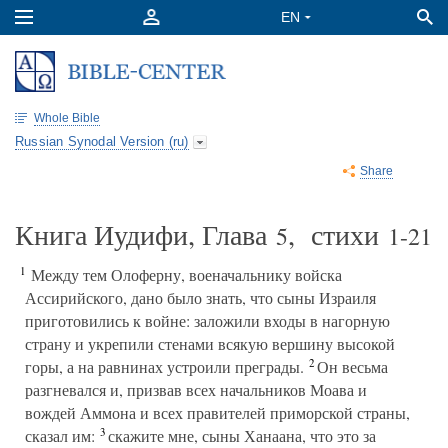
Whole Bible
Russian Synodal Version (ru)
Share
Книга Иудифи, Глава
, стихи
5
1-21
1
Между тем Олоферну, военачальнику войска
Ассирийского, дано было знать, что сыны Израиля
приготовились к войне: заложили входы в нагорную
страну и укрепили стенами всякую вершину высокой
2
горы, а на равнинах устроили преграды.
Он весьма
разгневался и, призвав всех начальников Моава и
вождей Аммона и всех правителей приморской страны,
3
сказал им:
скажите мне, сыны Ханаана, что это за