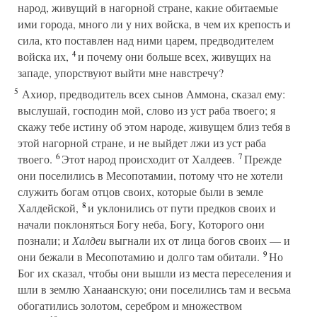
народ, живущий в нагорной стране, какие обитаемые
ими города, много ли у них войска, в чем их крепость и
сила, кто поставлен над ними царем, предводителем
4
войска их,
и почему они больше всех, живущих на
западе, упорствуют выйти мне навстречу?
5
Ахиор, предводитель всех сынов Аммона, сказал ему:
выслушай, господин мой, слово из уст раба твоего; я
скажу тебе истину об этом народе, живущем близ тебя в
этой нагорной стране, и не выйдет лжи из уст раба
6
7
твоего.
Этот народ происходит от Халдеев.
Прежде
они поселились в Месопотамии, потому что не хотели
служить богам отцов своих, которые были в земле
8
Халдейской,
и уклонились от пути предков своих и
начали поклоняться Богу неба, Богу, Которого они
познали; и
Халдеи
выгнали их от лица богов своих — и
9
они бежали в Месопотамию и долго там обитали.
Но
Бог их сказал, чтобы они вышли из места переселения и
шли в землю Ханаанскую; они поселились там и весьма
обогатились золотом, серебром и множеством