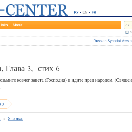
РУ
EN
FR
Links
About
s
Russian Synodal Version
, Глава
, стих
3
6
зьмите ковчег завета (Господня) и идите пред народом. (Священн
.
а 3
t
Site map
v:2.0.3.107