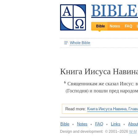
Bible
Notes
FAQ
Whole Bible
Книга Иисуса Навина
6
Священникам же сказал Иисус: во
(Господня) и пошли пред народом
Книга Иисуса Навина, Глав
Read more:
Bible
Notes
FAQ
Links
Abou
Design and development: © 2001–2026
W-M