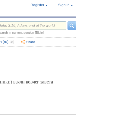
Register
Sign in
earch in current section [Bible]
 (ru)
Share
ики) взяли ковчег завета